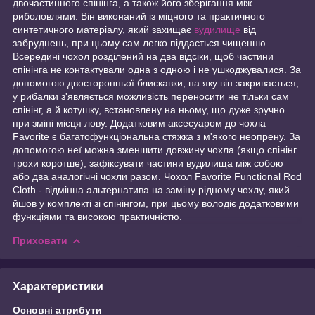
двочастинного спінінга, а також його зберігання між
риболовлями. Він виконаний із міцного та практичного
синтетичного матеріалу, який захищає
вудилище
від
забруднень, при цьому сам легко піддається чищенню.
Всередині чохол розділений на два відсіки, щоб частини
спінінга не контактували одна з одною і не ушкоджувалися. За
допомогою двосторонньої блискавки, на яку він закривається,
у рибалки з'являється можливість переносити не тільки сам
спінінг, а й котушку, встановлену на ньому, що дуже зручно
при зміні місця лову. Додатковим аксесуаром до чохла
Favorite є багатофункціональна стяжка з м'якого неопрену. За
допомогою неї можна зменшити довжину чохла (якщо спінінг
трохи коротше), зафіксувати частини вудилища між собою
або два аналогічні чохли разом. Чохол Favorite Functional Rod
Cloth - відмінна альтернатива на заміну рідному чохлу, який
йшов у комплекті зі спінінгом, при цьому володіє додатковими
функціями та високою практичністю.
Приховати
Характеристики
Основні атрибути