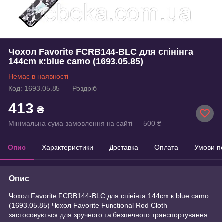
Чохол Favorite FCRB144-BLC для спінінга
144cm к:blue camo (1693.05.85)
Немає в наявності
Код: 1693.05.85
Роздріб
413
₴
Мінімальна сума замовлення на сайті — 500 ₴
Опис
Характеристики
Доставка
Оплата
Умови п
Опис
Чохол Favorite FCRB144-BLC для спінінга 144cm к:blue camo
(1693.05.85) Чохол Favorite Functional Rod Cloth
застосовується для зручного та безпечного транспортування