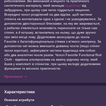
риболовлями. Він виконаний із міцного та практичного
синтетичного матеріалу, який захищає
вудилище
від
забруднень, при цьому сам легко піддається чищенню.
Всередині чохол розділений на два відсіки, щоб частини
спінінга не контактували одна з одною і не ушкоджувалися. За
допомогою двосторонньої блискавки, на яку він закривається,
у рибалки з'являється можливість переносити не тільки сам
спінінг, а й котушку, встановлену на ньому, що дуже зручно
при зміні місця лову. Додатковим аксесуаром до чохла
Favorite є багатофункціональна стяжка з м'якого неопрену. За
допомогою неї можна зменшити довжину чохла (якщо спінінг
трохи коротше), зафіксувати частини вудилища між собою
або два аналогічні чохли разом. Чохол Favorite Functional Rod
Cloth - відмінна альтернатива на заміну рідному чохлу, який
йшов у комплекті зі спінінгом, при цьому володіє додатковими
функціями та високою практичністю.
Приховати
Характеристики
Основні атрибути