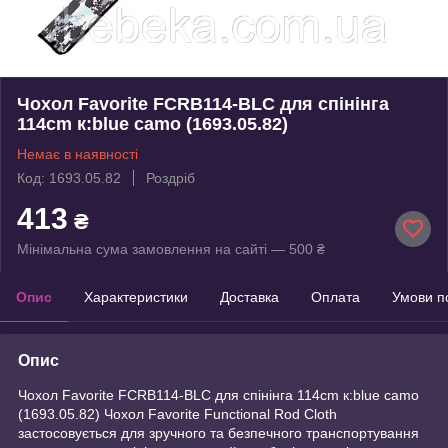
Чохол Favorite FCRB114-BLC для спінінга
114cm к:blue camo (1693.05.82)
Немає в наявності
Код: 1693.05.82
Роздріб
413
₴
Мінімальна сума замовлення на сайті — 500 ₴
Опис
Характеристики
Доставка
Оплата
Умови п
Опис
Чохол Favorite FCRB114-BLC для спінінга 114cm к:blue camo
(1693.05.82) Чохол Favorite Functional Rod Cloth
застосовується для зручного та безпечного транспортування