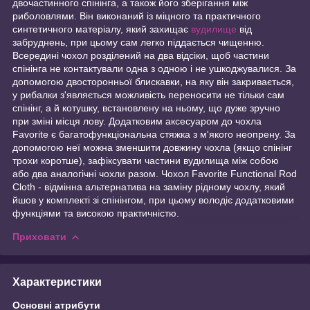
двочастинного спінінга, а також його зберігання між
риболовлями. Він виконаний із міцного та практичного
синтетичного матеріалу, який захищає
вудилище
від
забруднень, при цьому сам легко піддається чищенню.
Всередині чохол розділений на два відсіки, щоб частини
спінінга не контактували одна з одною і не ушкоджувалися. За
допомогою двосторонньої блискавки, на яку він закривається,
у рибалки з'являється можливість переносити не тільки сам
спінінг, а й котушку, встановлену на ньому, що дуже зручно
при зміні місця лову. Додатковим аксесуаром до чохла
Favorite є багатофункціональна стяжка з м'якого неопрену. За
допомогою неї можна зменшити довжину чохла (якщо спінінг
трохи коротше), зафіксувати частини вудилища між собою
або два аналогічні чохли разом. Чохол Favorite Functional Rod
Cloth - відмінна альтернатива на заміну рідному чохлу, який
йшов у комплекті зі спінінгом, при цьому володіє додатковими
функціями та високою практичністю.
Приховати
Характеристики
Основні атрибути