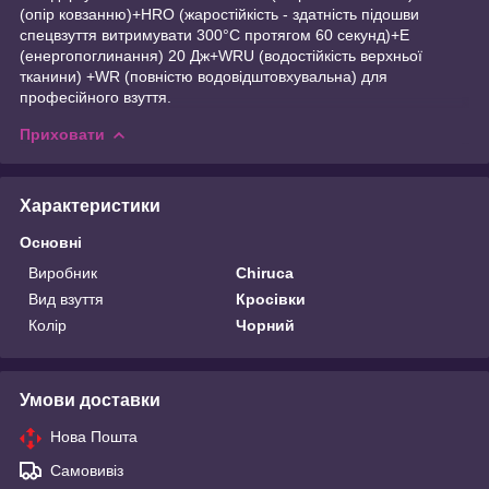
(опір ковзанню)+HRO (жаростійкість - здатність підошви
спецвзуття витримувати 300°C протягом 60 секунд)+E
(енергопоглинання) 20 Дж+WRU (водостійкість верхньої
тканини) +WR (повністю водовідштовхувальна) для
професійного взуття.
Приховати
Характеристики
Основні
Виробник
Chiruca
Вид взуття
Кросівки
Колір
Чорний
Умови доставки
Нова Пошта
Самовивіз