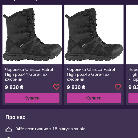
Черевики Chiruca Patrol
Черевики Chiruca Patrol
Чере
High роз.44 Gore-Tex
High роз.45 Gore-Tex
High
к:чорний
к:чорний
к:чо
9 830
9 830
9 8
₴
₴
Купити
Купити
Про нас
94% позитивних з 18 відгуків за рік