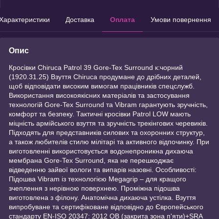
Характеристики
Доставка
Оплата
Умови повернення
Опис
Кросівки Chiruca Patrol 39 Gore-Tex Surround к:чорний
(1920.31.25) Взуття Chiruca продумане до дрібних деталей,
щоб відповідати високим вимогам працівників спецслужб.
Використання високоякісних матеріалів та застосування
технологій Gore-Tex Surround та Vibram гарантують зручність,
комфорт та безпеку. Тактичні кросівки Patrol LOW мають
міцність армійського взуття та зручність трекінгових черевиків.
Підходять для представників силових та охоронних структур,
а також любителів стилю мілітарі та активного відпочинку. При
виготовленні використовується водонепроникна дихаюча
мембрана Gore-Tex Surround, яка не перешкоджає
відведенню зайвої вологи та випарів назовні. Особливості:
Підошва Vibram із технологією Megagrip – для кращого
зчеплення з нерівною поверхнею. Проміжна підошва
виготовлена з філону. Анатомічна дихаюча устілка. Взуття
випробуване та сертифіковане відповідно до Європейського
стандарту EN-ISO 20347: 2012 OB (закрита зона п'яти)+SRA