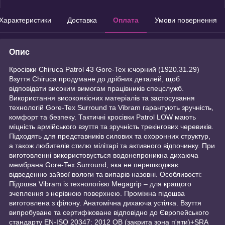
Характеристики
Доставка
Оплата
Умови повернення
Опис
Кросівки Chiruca Patrol 43 Gore-Tex к:чорний (1920.31.29)
Взуття Chiruca продумане до дрібних деталей, щоб
відповідати високим вимогам працівників спецслужб.
Використання високоякісних матеріалів та застосування
технологій Gore-Tex Surround та Vibram гарантують зручність,
комфорт та безпеку. Тактичні кросівки Patrol LOW мають
міцність армійського взуття та зручність трекінгових черевиків.
Підходять для представників силових та охоронних структур,
а також любителів стилю мілітарі та активного відпочинку. При
виготовленні використовується водонепроникна дихаюча
мембрана Gore-Tex Surround, яка не перешкоджає
відведенню зайвої вологи та випарів назовні. Особливості:
Підошва Vibram із технологією Megagrip – для кращого
зчеплення з нерівною поверхнею. Проміжна підошва
виготовлена з філону. Анатомічна дихаюча устілка. Взуття
випробуване та сертифіковане відповідно до Європейського
стандарту EN-ISO 20347: 2012 OB (закрита зона п'яти)+SRA