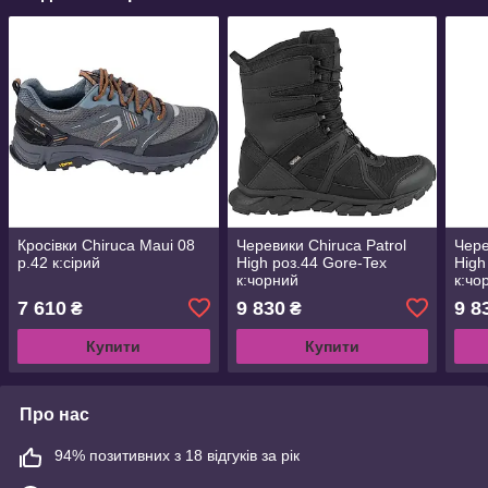
Кросівки Chiruca Maui 08
Черевики Chiruca Patrol
Чере
р.42 к:сірий
High роз.44 Gore-Tex
High
к:чорний
к:чо
7 610
9 830
9 8
₴
₴
Купити
Купити
Про нас
94% позитивних з 18 відгуків за рік