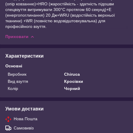
(опір ковзанню)+HRO (жаростійкість - здатність підошви
спецвзуття витримувати 300°C протягом 60 секунд)+E
(енергопоглинання) 20 Дж+WRU (водостійкість верхньої
тканини) +WR (повністю водовідштовхувальна) для
професійного взуття.
Приховати
Характеристики
Основні
Виробник
Chiruca
Вид взуття
Кросівки
Колір
Чорний
Умови доставки
Нова Пошта
Самовивіз