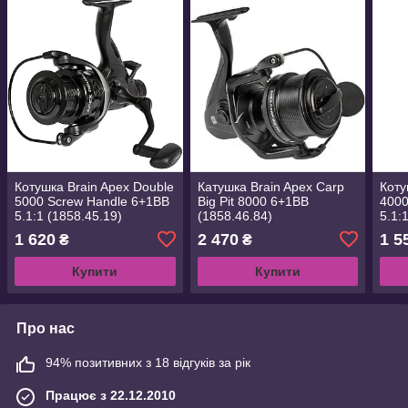
Котушка Brain Apex Double
Катушка Brain Apex Carp
Коту
5000 Screw Handle 6+1BB
Big Pit 8000 6+1BB
4000
5.1:1 (1858.45.19)
(1858.46.84)
5.1:
1 620
2 470
1 5
₴
₴
Купити
Купити
Про нас
94% позитивних з 18 відгуків за рік
Працює з 22.12.2010