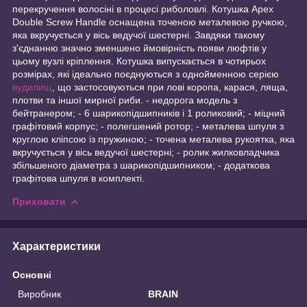
перекручення волосіні в процесі риболовлі. Котушка Apex
Double Screw Handle оснащена точеною металевою ручкою,
яка вкручується у вісь ведучої шестерні. Завдяки такому
з'єднанню значно зменшено ймовірність появи люфтів у
цьому вузлі кріплення. Котушка випускається в чотирьох
розмірах, які ідеально поєднуються з однойменною серією
вудилищ
, що застосовуються при лові коропа, карася, ляща,
плотви та іншої мирної риби. - недорога модель з
бейтранером; - 6 шарикопідшипників і 1 роликовий; - міцний
графітовий корпус; - полегшений ротор; - металева шпуля з
круглою кліпсою із пружиною; - точена металева рукоятка, яка
вкручується у вісь ведучої шестерні; - ролик жилковладчика
збільшеного діаметра з шарикопідшипником; - додаткова
графітова шпуля в комплекті.
Приховати
Характеристики
Основні
Виробник
BRAIN