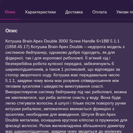
Опис
Характеристики
Доставка
Оплата
Умови п
Опис
Котушка Brain Apex Double 3000 Screw Handle 6+1BB 5.1:1
(1858.45.17) Котушка Brain Apex Double – недорога модель з
системою бейтранер, однаково добре підходить, як для
фідерної, так і для коропової риболовлі. Її м'який хід і
безперебійна робота кулісної передачі, забезпечують 6
шарикопідшипників, а також 1 роликовий, що відповідає за
стопор зворотного ходу. Котушка має передавальне число
5.1:1, завдяки чому вона має розумне співвідношення між
тяговим зусиллям і швидкістю вимотування снасті.
Використовуючи систему бейтранер під час риболовлі, можна
не хвилюватися, що риба затягне снасть у воду. Вона буде
легко стягувати волосінь зі шпулі і тільки після повороту ручки
котушки рибалкою, автоматично вмикається фрикціон з
зусиллям, необхідним для виведення. Шпуля Brain Apex
Double металева, оснащена круглою кліпсою із пружиною для
фіксації волосіні. Ролик жилковладчика збільшеного діаметру
має шарикопідшипник, завдяки чому зводиться до мінімуму