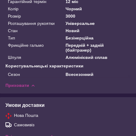
Гарантійний термін
12 міс
Колір
Чорний
Розмір
3000
Розташування рукоятки
Універсальне
Стан
Новий
Тип
Безінерційна
Фрикційне гальмо
Передній + задній
(байтранер)
Шпуля
Алюмінієвий сплав
Користувальницькі характеристики
Сезон
Всесезонний
Приховати
Умови доставки
Нова Пошта
Самовивіз