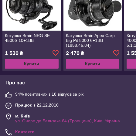
Котушка Brain NRG SE
Катушка Brain Apex Carp
Коту
4500S 10+1BB
Big Pit 8000 6+1BB
4000
(1858.46.84)
5.1:
1 530
2 470
1 5
₴
₴
Купити
Купити
Про нас
94% позитивних з 18 відгуків за рік
Працює з 22.12.2010
м. Київ
ул. Оноре де Бальзака 64 (Троещина), Київ, Україна
Контакти