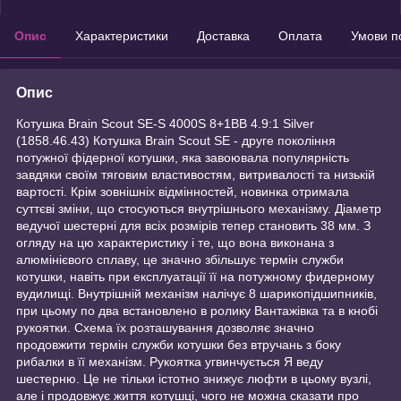
Опис
Характеристики
Доставка
Оплата
Умови п
Опис
Котушка Brain Scout SE-S 4000S 8+1BB 4.9:1 Silver
(1858.46.43) Котушка Brain Scout SE - друге покоління
потужної фідерної котушки, яка завоювала популярність
завдяки своїм тяговим властивостям, витривалості та низькій
вартості. Крім зовнішніх відмінностей, новинка отримала
суттєві зміни, що стосуються внутрішнього механізму. Діаметр
ведучої шестерні для всіх розмірів тепер становить 38 мм. З
огляду на цю характеристику і те, що вона виконана з
алюмінієвого сплаву, це значно збільшує термін служби
котушки, навіть при експлуатації її на потужному фидерному
вудилищі. Внутрішній механізм налічує 8 шарикопідшипників,
при цьому по два встановлено в ролику Вантажівка та в кнобі
рукоятки. Схема їх розташування дозволяє значно
продовжити термін служби котушки без втручань з боку
рибалки в її механізм. Рукоятка угвинчується Я веду
шестерню. Це не тільки істотно знижує люфти в цьому вузлі,
але і продовжує життя котушці, чого не можна сказати про