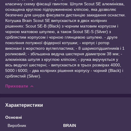
класичну схему фіксації гвинтом. Шпуля Scout SE алюмінієва,
оснащена круглою підпружиненою кліпсою, яка дозволяє
безпечно для шнура фіксувати дистанцію закидання оснастки.
Котушка Brain Scout SE випускається в двох колірних
рішеннях: Scout SE-B (Black) з чорним матовим корпусом і
чорною матовою шпулею, а також Scout SE-S (Silver) з
сріблястим корпусом і чорною глянцевою шпулею. - друге
покоління потужної фідерної котушки; - корпус і ротор
виконані з жорсткого вуглепластика; - 8 шарикопідшипників і 1
роликовий; - збільшена ведуча шестерня діаметром 38 мм; -
алюмінієва шпуля з круглою кліпсою; - ручка вкручується у
вісь ведучої шестерні; - випускається в трьох розмірах 4000,
5000 і 6000; - два колірних рішення корпусу - чорний (Black) і
сріблястий (Silver).
Приховати
Характеристики
Основні
Виробник
BRAIN