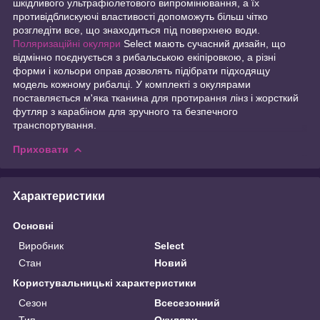
шкідливого ультрафіолетового випромінювання, а їх
противідблискуючі властивості допоможуть більш чітко
розгледіти все, що знаходиться під поверхнею води.
Поляризаційні окуляри
Select мають сучасний дизайн, що
відмінно поєднується з рибальською екіпіровкою, а різні
форми і кольори оправ дозволять підібрати підходящу
модель кожному рибалці. У комплекті з окулярами
поставляється м'яка тканина для протирання лінз і жорсткий
футляр з карабіном для зручного та безпечного
транспортування.
Приховати
Характеристики
Основні
Виробник
Select
Стан
Новий
Користувальницькі характеристики
Сезон
Всесезонний
Тип
Окуляри