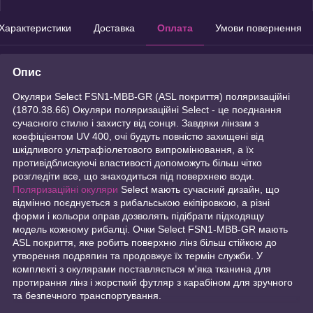
Характеристики
Доставка
Оплата
Умови повернення
Опис
Окуляри Select FSN1-MBB-GR (ASL покриття) поляризаційні
(1870.38.66) Окуляри поляризаційні Select - це поєднання
сучасного стилю і захисту від сонця. Завдяки лінзам з
коефіцієнтом UV 400, очі будуть повністю захищені від
шкідливого ультрафіолетового випромінювання, а їх
противідблискуючі властивості допоможуть більш чітко
розгледіти все, що знаходиться під поверхнею води.
Поляризаційні окуляри
Select мають сучасний дизайн, що
відмінно поєднується з рибальською екіпіровкою, а різні
форми і кольори оправ дозволять підібрати підходящу
модель кожному рибалці. Очки Select FSN1-MBB-GR мають
ASL покриття, яке робить поверхню лінз більш стійкою до
утворення подряпин та продовжує їх термін служби. У
комплекті з окулярами поставляється м'яка тканина для
протирання лінз і жорсткий футляр з карабіном для зручного
та безпечного транспортування.