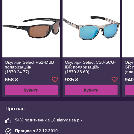
Окуляри Select FS1-MBB
Окуляри Select CS8-SCG-
Окул
поляризаційні
IBR поляризаційні
GR п
(1870.24.77)
(1870.38.60)
(пла
658
935
940
₴
₴
Купити
Купити
Про нас
94% позитивних з 18 відгуків за рік
Працює з 22.12.2010