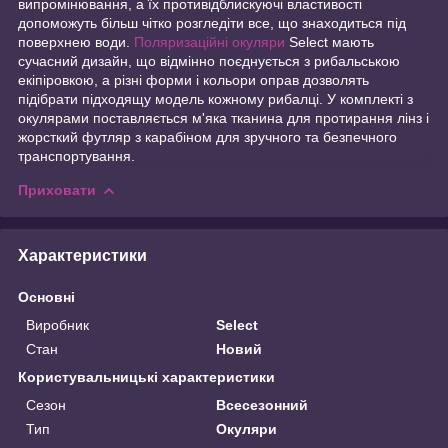
випромінювання, а їх противідблискуючі властивості
допоможуть більш чітко розгледіти все, що знаходиться під
поверхнею води.
Поляризаційні окуляри
Select мають
сучасний дизайн, що відмінно поєднується з рибальською
екіпіровкою, а різні форми і кольори оправ дозволять
підібрати підходящу модель кожному рибалці. У комплекті з
окулярами поставляється м'яка тканина для протирання лінз і
жорсткий футляр з карабіном для зручного та безпечного
транспортування.
Приховати
Характеристики
Основні
Виробник
Select
Стан
Новий
Користувальницькі характеристики
Сезон
Всесезонний
Тип
Окуляри