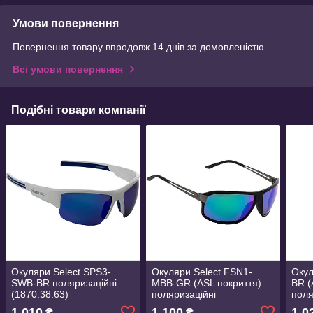
Умови повернення
Повернення товару впродовж 14 днів за домовленістю
Всі умови повернення
Подібні товари компанії
Окуляри Select SPS3-
Окуляри Select FSN1-
Окул
SWB-BR поляризаційні
MBB-GR (ASL покриття)
BR (
(1870.38.63)
поляризаційні
поля
(1870.38.66)
(187
1 010
1 100
1 0
₴
₴