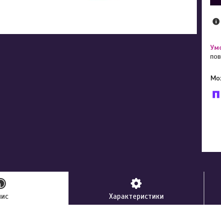
пов
У к
буд
пис
Характеристики