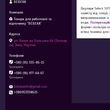
BEBEKA
Окуляри Select SPS
захисту від сонця.
випромінювання, а 
Товари для риболовлі та
води.
Поляризацій
відпочинку "BEBEKA"
форми і кольори о
м'яка тканина для 
ул. Оноре де Бальзака 64 (Троещи
на), Київ, Україна
+380 (95) 335-86-15
Троещина
+380 (96) 977-64-67
Троещина
bebekainfo@gmail.com
+380953358615