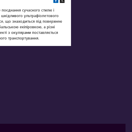
е поєднання сучасного стилю і
ід шкідливого ультрафіолетового
все, що знаходиться під поверхнею
альською екіпіровкою, а різні
екті з окулярами поставляється
ного транспортування.