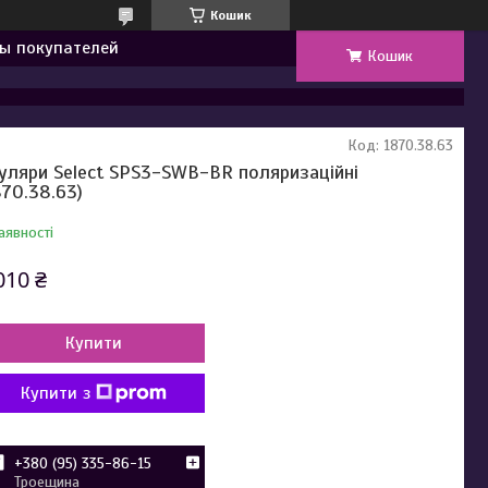
Кошик
ы покупателей
Кошик
Код:
1870.38.63
уляри Select SPS3-SWB-BR поляризаційні
870.38.63)
аявності
010 ₴
Купити
Купити з
+380 (95) 335-86-15
Троещина