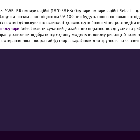
3-SWB-BR поляризаційні (1870.38.63) Окуляри поляризаційні Select - ц
 Завдяки лінзам з коефіцієнтом UV 400, очі будуть повністю захищені в
їх противідблискуючі властивості допоможуть більш чітко розгледіти 
ні окуляри
Select мають сучасний дизайн, що відмінно поєднується з риб
прав дозволять підібрати підходящу модель кожному рибалці. У компл
протирання лінз і жорсткий футляр з карабіном для зручного та безпеч