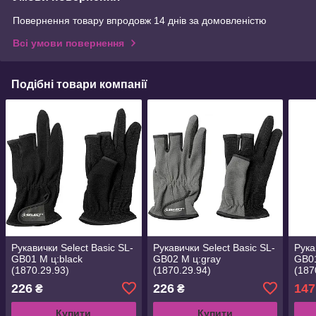
Повернення товару впродовж 14 днів за домовленістю
Всі умови повернення
Подібні товари компанії
Рукавички Select Basic SL-
Рукавички Select Basic SL-
Рука
GB01 M ц:black
GB02 M ц:gray
GB01
(1870.29.93)
(1870.29.94)
(187
226
226
147
₴
₴
Купити
Купити