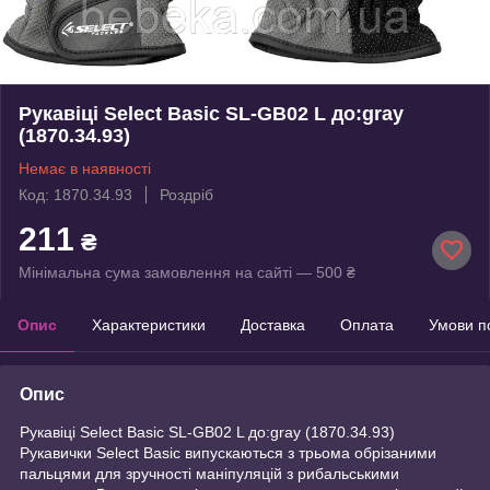
Рукавіці Select Basic SL-GB02 L до:gray
(1870.34.93)
Немає в наявності
Код: 1870.34.93
Роздріб
211
₴
Мінімальна сума замовлення на сайті — 500 ₴
Опис
Характеристики
Доставка
Оплата
Умови п
Опис
Рукавіці Select Basic SL-GB02 L до:gray (1870.34.93)
Рукавички Select Basic випускаються з трьома обрізаними
пальцями для зручності маніпуляцій з рибальськими