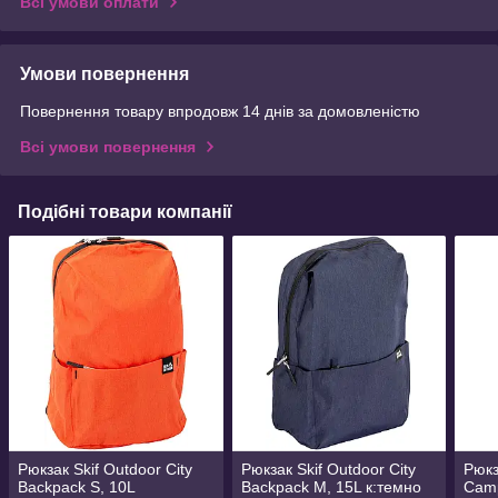
Всі умови оплати
Умови повернення
Повернення товару впродовж 14 днів за домовленістю
Всі умови повернення
Подібні товари компанії
Рюкзак Skif Outdoor City
Рюкзак Skif Outdoor City
Рюкз
Backpack S, 10L
Backpack M, 15L к:темно
Camp