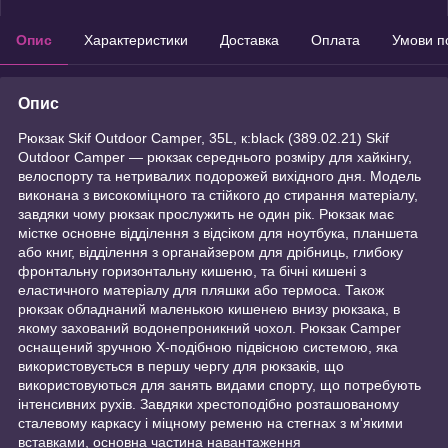
Опис
Характеристики
Доставка
Оплата
Умови п
Опис
Рюкзак Skif Outdoor Camper, 35L, к:black (389.02.21) Skif
Outdoor Camper — рюкзак середнього розміру для хайкінгу,
велоспорту та нетривалих подорожей вихідного дня. Модель
виконана з високоміцного та стійкого до стирання матеріалу,
завдяки чому рюкзак прослужить не один рік. Рюкзак має
містке основне відділення з відсіком для ноутбука, планшета
або книг, відділення з органайзером для дрібниць, глибоку
фронтальну горизонтальну кишеню, та бічні кишені з
еластичного матеріалу для пляшки або термоса. Також
рюкзак обладнаний маленькою кишенею внизу рюкзака, в
якому захований водонепроникний чохол. Рюкзак Camper
оснащений зручною Х-подібною підвісною системою, яка
використовується в першу чергу для рюкзаків, що
використовуються для занять видами спорту, що потребують
інтенсивних рухів. Завдяки хрестоподібно розташованому
сталевому каркасу і міцному ременю на стегнах з м'якими
вставками, основна частина навантаження