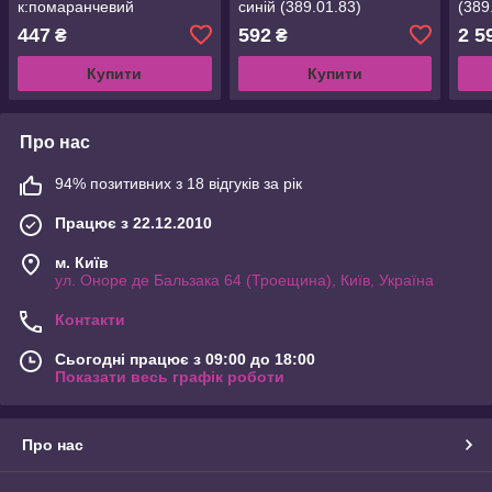
к:помаранчевий
синій (389.01.83)
(389
(389.01.79)
447
592
2 5
₴
₴
Купити
Купити
Про нас
94% позитивних з 18 відгуків за рік
Працює з 22.12.2010
м. Київ
ул. Оноре де Бальзака 64 (Троещина), Київ, Україна
Контакти
Сьогодні працює з 09:00 до 18:00
Показати весь графік роботи
Про нас