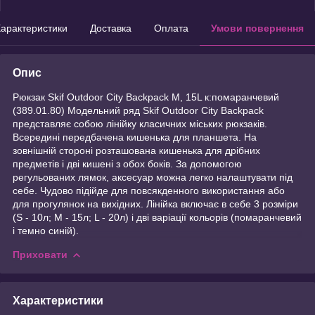
арактеристики
Доставка
Оплата
Умови повернення
Опис
Рюкзак Skif Outdoor City Backpack M, 15L к:помаранчевий
(389.01.80) Модельний ряд Skif Outdoor City Backpack
представляє собою лінійку класичних міських рюкзаків.
Всередині передбачена кишенька для планшета. На
зовнішній стороні розташована кишенька для дрібних
предметів і дві кишені з обох боків. За допомогою
регульованих лямок, аксесуар можна легко налаштувати під
себе. Чудово підійде для повсякденного використання або
для прогулянок на вихідних. Лінійка включає в себе 3 розміри
(S - 10л; M - 15л; L - 20л) і дві варіації кольорів (помаранчевий
і темно синій).
Приховати
Характеристики