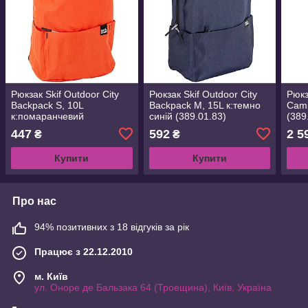
Рюкзак Skif Outdoor City
Рюкзак Skif Outdoor City
Рюкз
Backpack S, 10L
Backpack M, 15L к:темно
Camp
к:помаранчевий
синій (389.01.83)
(389
(389.01.79)
447
592
2 5
₴
₴
Купити
Купити
Про нас
94% позитивних з 18 відгуків за рік
Працює з 22.12.2010
м. Київ
ул. Оноре де Бальзака 64 (Троещина), Київ, Україна