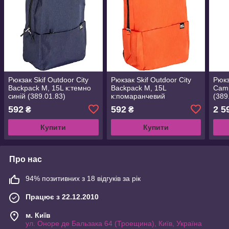
Рюкзак Skif Outdoor City
Рюкзак Skif Outdoor City
Рюкз
Backpack M, 15L к:темно
Backpack M, 15L
Camp
синій (389.01.83)
к:помаранчевий
(389
(389.01.80)
592
592
2 5
₴
₴
Купити
Купити
Про нас
94% позитивних з 18 відгуків за рік
Працює з 22.12.2010
м. Київ
ул. Оноре де Бальзака 64 (Троещина), Київ, Україна