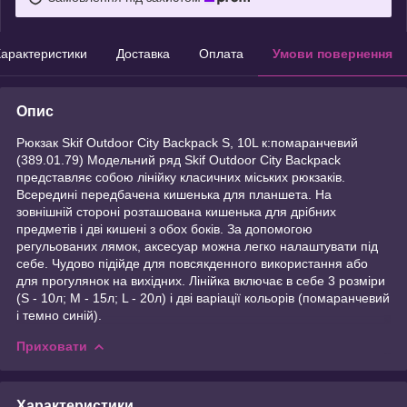
арактеристики
Доставка
Оплата
Умови повернення
Опис
Рюкзак Skif Outdoor City Backpack S, 10L к:помаранчевий
(389.01.79) Модельний ряд Skif Outdoor City Backpack
представляє собою лінійку класичних міських рюкзаків.
Всередині передбачена кишенька для планшета. На
зовнішній стороні розташована кишенька для дрібних
предметів і дві кишені з обох боків. За допомогою
регульованих лямок, аксесуар можна легко налаштувати під
себе. Чудово підійде для повсякденного використання або
для прогулянок на вихідних. Лінійка включає в себе 3 розміри
(S - 10л; M - 15л; L - 20л) і дві варіації кольорів (помаранчевий
і темно синій).
Приховати
Характеристики