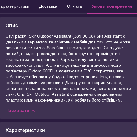
арактеристики
Доставка
Оплата
Умови повернення
Опис
Стіл раскл. Skif Outdoor Assistant (389.00.08) Skif Assistant є
ідеальним варіантом кемпінгових меблів для тих, хто не може
дозволити взяти з собою більш громіздкі моделі. Стіл дуже
легкий, швидко розкладається, його зручно переміщати і
зберігати за непотрібності. Каркас столу виготовлений з
високоякісної сталі. А стільниця виконана зі зносостійкого
поліестеру Oxford 600D, з додатковим PVC покриттям, яке
забезпечує абсолютну брудо- і водонепроникність, а також
стійкість до хімічних речовин. Для зручності користування,
стільниця оснащена двома підстаканниками, виготовленими з
сітки. Стіл Skif Outdoor Assistant оснащений спеціальними
пластиковими наконечниками, які роблять його стійкішим.
Приховати
Характеристики