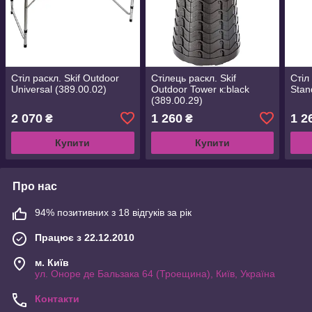
Стіл раскл. Skif Outdoor
Стілець раскл. Skif
Стіл
Universal (389.00.02)
Outdoor Tower к:black
Stan
(389.00.29)
2 070
1 260
1 2
₴
₴
Купити
Купити
Про нас
94% позитивних з 18 відгуків за рік
Працює з 22.12.2010
м. Київ
ул. Оноре де Бальзака 64 (Троещина), Київ, Україна
Контакти