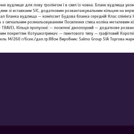
чне вудлище для лову тролінгом і в схил із човна. Бланк вудлища ук
ями зі вставками SIC, додатковим розвантажувальним кільцем на верх
ал бланка вудлища — композит Будова бланка середній Клас спінінга H
з сигнальним розмальовуванням Посилення стика коліна металевим кі
 TRAVEL Кільця пропускні: — посилені двоопорний — додаткове розван
ним покриттям Котушкотримач: — гвинтового типу — графітовий Короткі
вель M/260 г/6сек./дал.тр.88см Виробник: Salmo Group SIA Торгова мар