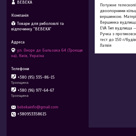
BEBEKA
Потужне телескопі
двоопорними кільц
вершинкою. Матері
Вершинка вудлища 
Товари для риболовлі та
EVA Тип вудлища —
відпочинку "BEBEKA"
Ручка з протиковз
тест до 150 г/буді
Латвія
ул. Оноре де Бальзака 64 (Троещи
на), Київ, Україна
+380 (95) 335-86-15
Троещина
+380 (96) 977-64-67
Троещина
bebekainfo@gmail.com
+380953358615