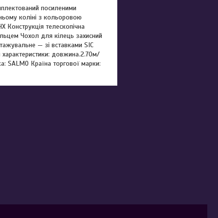
омплектований посиленими
ньому коліні з кольоровою
X Конструкція телескопічна
льцем Чохол для кілець захисний
тажувальне — зі вставками SIC
 характеристики: довжина.2.70м/
ка: SALMO Країна торгової марки: