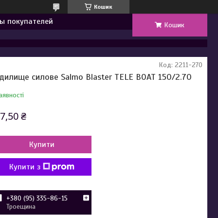
Кошик
ы покупателей
Кошик
Код:
2211-270
дилище силове Salmo Blaster TELE BOAT 150/2.70
аявності
7,50 ₴
Купити
Купити з
+380 (95) 335-86-15
Троещина