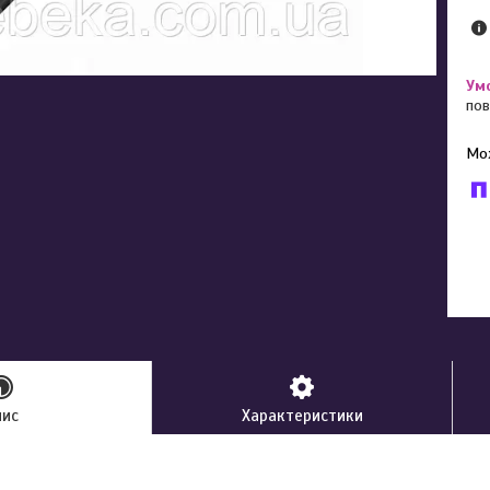
пов
У к
буд
пис
Характеристики