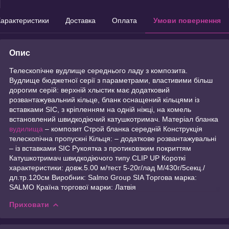
арактеристики
Доставка
Оплата
Умови повернення
Опис
Телескопічне вудлище середнього ладу з композита.
Вудлище бюджетної серії з параметрами, властивими більш
дорогим серій: верхній хлыстик має додатковий
розвантажувальний кільце, бланк оснащений кільцями із
вставками SIC, з кріпленням на одній ніжці, на комель
встановлений швидкодіючий катушкотримач. Матеріал бланка
вудилища
– композит Строй бланка середній Конструкція
телескопічна пропускні Кільця: – додаткове розвантажувальні
– із вставками SIC Рукоятка з протиковзким покриттям
Катушкотримач швидкодіючого типу CLIP UP Короткі
характеристики: довж.5.00 м/тест 5-20г/лад M/430г/5секц./
дл.тр.120см Виробник: Salmo Group SIA Торгова марка:
SALMO Країна торгової марки: Латвія
Приховати