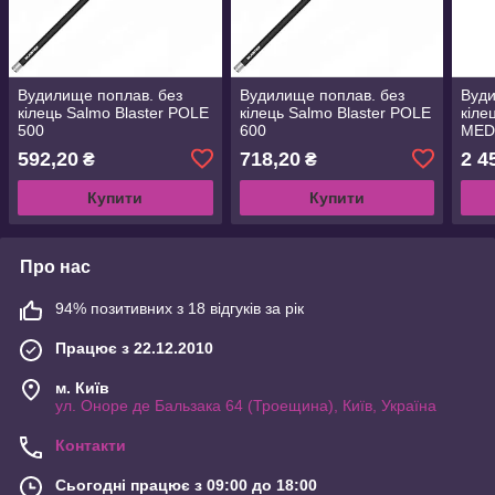
Вудилище поплав. без
Вудилище поплав. без
Вуди
кілець Salmo Blaster POLE
кілець Salmo Blaster POLE
кіле
500
600
MED
500)
592,20
718,20
2 4
₴
₴
Купити
Купити
Про нас
94% позитивних з 18 відгуків за рік
Працює з 22.12.2010
м. Київ
ул. Оноре де Бальзака 64 (Троещина), Київ, Україна
Контакти
Сьогодні працює з 09:00 до 18:00