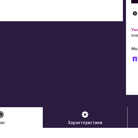
пов
У к
буд
пис
Характеристики