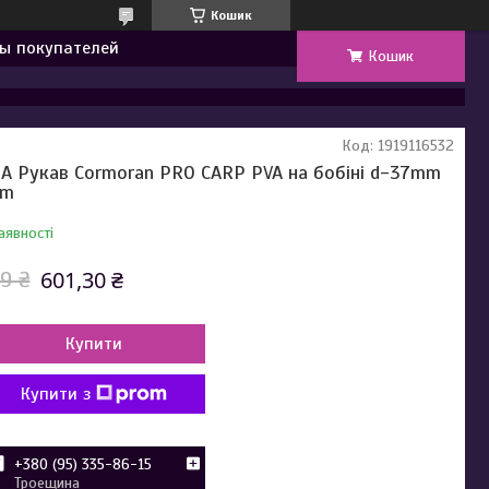
Кошик
ы покупателей
Кошик
Код:
1919116532
А Рукав Cormoran PRO CARP PVA на бобіні d-37mm
0m
аявності
601,30 ₴
9 ₴
Купити
Купити з
+380 (95) 335-86-15
Троещина