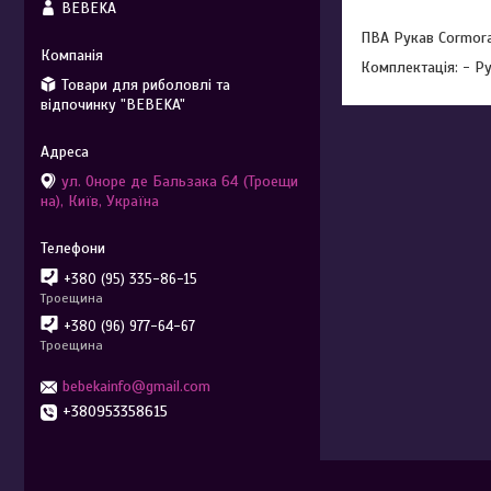
BEBEKA
ПВА Рукав Cormora
Комплектація: - Р
Товари для риболовлі та
відпочинку "BEBEKA"
ул. Оноре де Бальзака 64 (Троещи
на), Київ, Україна
+380 (95) 335-86-15
Троещина
+380 (96) 977-64-67
Троещина
bebekainfo@gmail.com
+380953358615