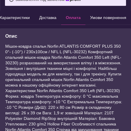
Характеристики
Доставка
Оплата
Умови повернення
Опис
Мішок-ковдра спальн.Norfin ATLANTIS COMFORT PLUS 350
0°- (-10°) / 230х100см / NFL L (NFL-30232) Комфортний
спальний мішок-ковдра Norfin Atlantis Comfort 350 Left (NFL-
30230) розрахований на використання влітку і в міжсезоння.
Зовнішня і внутрішня тканини міцні і комфортні. Найбільш
підходяща модель як для кемпінгу, так і для трекінгу. Купити
оригінальний спальний мішок Norfin Atlantis Comfort 350
можна в нашому офіційному інтернет магазині.
Характеристики Norfin Atlantis Comfort 350 Left (NFL-30230)
Форма: ковдра Температура комфорту: 0 °С максимальна
Температура комфорту: +10 °С Екстремальна Температура:
-10 °С Розміри (ДхШ): 220 х 80 см Розмір в складеному
вигляді: 26 x 39 см Вага: 1,9 кг зовнішній Матеріал: 210T
Polyester Diamond RipStop внутрішній Матеріал: Бавовна
Утеплювач: 230 g/m2 Hollow Fiber Особливості спальника
Norfin Atlantis Comfort 350 Стрічка від закушування тканини