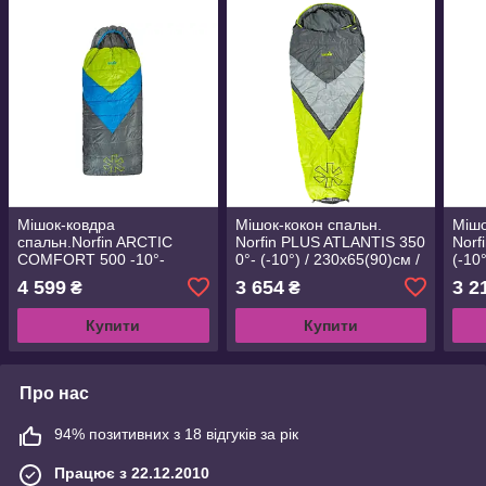
Мішок-ковдра
Мішок-кокон спальн.
Мішо
спальн.Norfin ARCTIC
Norfin PLUS ATLANTIS 350
Norf
COMFORT 500 -10°-
0°- (-10°) / 230х65(90)см /
(-10
(-20°) / 220х80см / NFL R
NF/ L (NF-30119)
R (N
4 599
3 654
3 2
₴
₴
(NFL-30235)
Купити
Купити
Про нас
94% позитивних з 18 відгуків за рік
Працює з 22.12.2010