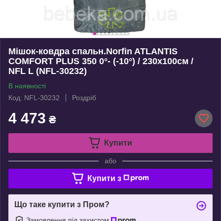
Мішок-ковдра спальн.Norfin ATLANTIS
COMFORT PLUS 350 0°- (-10°) / 230х100см /
NFL L (NFL-30232)
В наявності
Код: NFL-30232
Роздріб
4 473
₴
Купити
або
Купити з
Що таке купити з Пром?
Замовлення під захистом