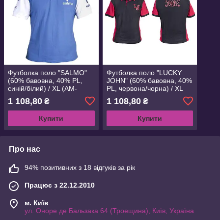
Футболка поло "SALMO"
Футболка поло "LUCKY
(60% бавовна, 40% PL,
JOHN" (60% бавовна, 40%
синій/білий) / XL (AM-
PL, червона/чорна) / XL
7502-04XL)
(AM-7501-04XL)
1 108,80
1 108,80
₴
₴
Купити
Купити
Про нас
94% позитивних з 18 відгуків за рік
Працює з 22.12.2010
м. Київ
ул. Оноре де Бальзака 64 (Троещина), Київ, Україна