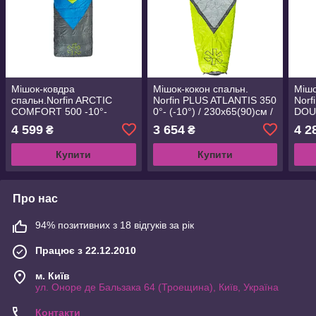
Мішок-ковдра
Мішок-кокон спальн.
Мішо
спальн.Norfin ARCTIC
Norfin PLUS ATLANTIS 350
Nor
COMFORT 500 -10°-
0°- (-10°) / 230х65(90)см /
DOUB
(-20°) / 220х80см / NFL R
NF/ L (NF-30119)
(NFL
4 599
3 654
4 2
₴
₴
(NFL-30235)
Купити
Купити
Про нас
94% позитивних з 18 відгуків за рік
Працює з 22.12.2010
м. Київ
ул. Оноре де Бальзака 64 (Троещина), Київ, Україна
Контакти