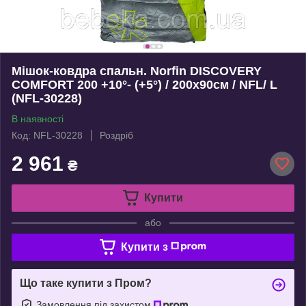
Мішок-ковдра спальн. Norfin DISCOVERY
COMFORT 200 +10°- (+5°) / 200х90см / NFL/ L
(NFL-30228)
В наявності
Код: NFL-30228
Роздріб
2 961
₴
Купити
або
Купити з
Що таке купити з Пром?
Замовлення під захистом