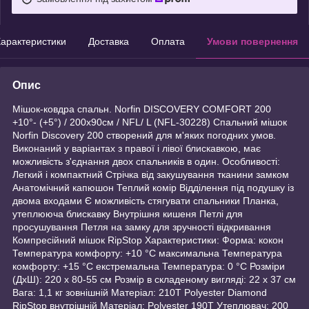
арактеристики
Доставка
Оплата
Умови повернення
Опис
Мішок-ковдра спальн. Norfin DISCOVERY COMFORT 200
+10°- (+5°) / 200х90см / NFL/ L (NFL-30228) Спальний мішок
Norfin Discovery 200 створений для м'яких погодних умов.
Виконаний у варіантах з правої і лівої блискавкою, має
можливість з'єднання двох спальників в один. Особливості:
Легкий і компактний Стрічка від закушування тканини замком
Анатомічний капюшон Теплий комір Відділення під подушку із
двома входами Є можливість стягувати спальники Планка,
утеплююча блискавку Внутрішня кишеня Петлі для
просушування Петля на замку для зручності відкривання
Компресійний мішок RipStop Характеристики: Форма: кокон
Температура комфорту: +10 °С максимальна Температура
комфорту: +15 °С екстремальна Температура: 0 °С Розміри
(ДхШ): 220 х 80-55 см Розмір в складеному вигляді: 22 x 37 см
Вага: 1,1 кг зовнішній Матеріал: 210T Polyester Diamond
RipStop внутрішній Матеріал: Polyester 190T Утеплювач: 200