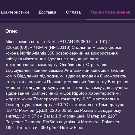
арактеристики
Доставка
Оплата
Умови повернення
Опис
Мішок-кокон спальн. Norfin ATLANTIS 350 0°- (-10°) /
220х55(80)см / NF/ R (NF-30118) Спальний мішок у формі
кокона Norfin Atlantis 350 розрахований на використання
влітку і в міжсезоння. Ідеальне поєднання ваги,
технологічності, комфорту. Особливості: Стрічка від
закушування тканини замком Анатомічний капюшон Теплий
комір Відділення під подушку із двома входами Є можливість
стягувати спальники Планка, утеплююча блискавку Внутрішня
кишеня Петлі для просушування Петля на замку для зручності
відкривання Компресійний мішок RipStop Характеристики:
Форма: кокон Температура комфорту: 0 °С максимальна
Температура комфорту: +10 °С екстремальна Температура:
-10 °С Розміри (ДхШ): 220 х 80-55 см Розмір в складеному
вигляді: 24 x 37 см Вага: 1,8 кг зовнішній Матеріал: 210T
Polyester Diamond RipStop внутрішній Матеріал: Polyester
190T Утеплювач: 350 g/m2 Hollow Fiber