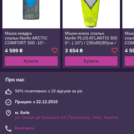
Мішок-ковдра
Мішок-кокон спальн.
Мішо
спальн.Norfin ARCTIC
Norfin PLUS ATLANTIS 350
спал
COMFORT 500 -10°-
0°- (-10°) / 230х65(90)см /
COM
(-20°) / 220х80см / NFL R
NF/ L (NF-30119)
(-20
4 599
3 654
4 5
₴
₴
(NFL-30235)
(NFL
Купити
Купити
Про нас
94% позитивних з 18 відгуків за рік
Працює з 22.12.2010
м. Київ
ул. Оноре де Бальзака 64 (Троещина), Київ, Україна
Контакти