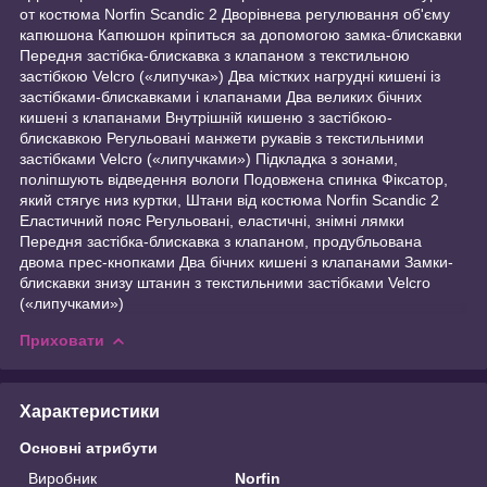
от костюма Norfin Scandic 2 Дворівнева регулювання об'єму
капюшона Капюшон кріпиться за допомогою замка-блискавки
Передня застібка-блискавка з клапаном з текстильною
застібкою Velcro («липучка») Два містких нагрудні кишені із
застібками-блискавками і клапанами Два великих бічних
кишені з клапанами Внутрішній кишеню з застібкою-
блискавкою Регульовані манжети рукавів з текстильними
застібками Velcro («липучками») Підкладка з зонами,
поліпшують відведення вологи Подовжена спинка Фіксатор,
який стягує низ куртки, Штани від костюма Norfin Scandic 2
Еластичний пояс Регульовані, еластичні, знімні лямки
Передня застібка-блискавка з клапаном, продубльована
двома прес-кнопками Два бічних кишені з клапанами Замки-
блискавки знизу штанин з текстильними застібками Velcro
(«липучками»)
Приховати
Характеристики
Основні атрибути
Виробник
Norfin