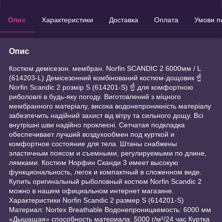
Опис
Характеристики
Доставка
Оплата
Умови п
Опис
Костюм демісезон. мембран. Norfin SCANDIC 2 6000мм / L
(614203-L) Демісезонний комбінований костюм-дощовик ☝
Norfin Scandic 2 розмір S (614201-S) ☝ для комфортною
риболовлі в будь-яку погоду. Виготовлений з міцного
мембранного матеріалу, висока водонепроникність матеріалу
забезпечить надійний захист від вітру та сильного дощу. Всі
внутрішні шви надійно проклеєні. Сетчатая подкладка
обеспечивает лучший воздухообмен под курткой и
комфортное состояние для тела. Штаны снабжены
эластичным поясом и съемными, регулируемыми по длине,
лямками. Костюм Норфин Сканди 3 имеет высокую
функциональность, легок и компактный в сложенном виде.
Купить оригинальный рыболовный костюм Norfin Scandic 2
можно в нашем официальном интернет магазине.
Характеристики Norfin Scandic 2 размер S (614201-S)
Материал: Nortex Breathable Водонепроницаемость: 6000 мм
«Дышащая» способность материала: 5000 г/м²/24 час Куртка