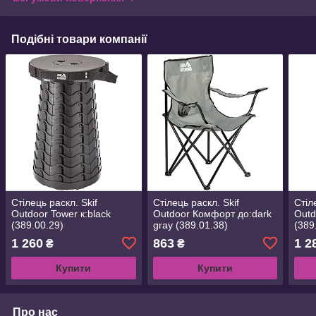
Подібні товари компанії
Стілець раскл. Skif
Стілець раскл. Skif
Стіл
Outdoor Tower к:black
Outdoor Комфорт до:dark
Outd
(389.00.29)
gray (389.01.38)
(389
1 260
863
1 2
₴
₴
Купити
Купити
Про нас