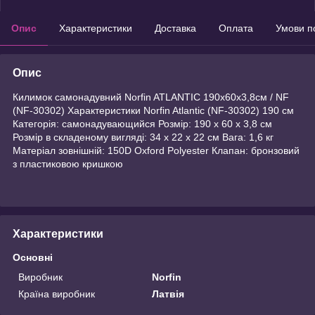
Опис
Характеристики
Доставка
Оплата
Умови п
Опис
Килимок самонадувний Norfin ATLANTIC 190х60х3,8см / NF
(NF-30302) Характеристики Norfin Atlantic (NF-30302) 190 см
Категорія: самонадувающийся Розмір: 190 х 60 х 3,8 см
Розмір в складеному вигляді: 34 х 22 х 22 см Вага: 1,6 кг
Матеріал зовнішній: 150D Oxford Polyester Клапан: бронзовий
з пластиковою кришкою
Характеристики
Основні
Виробник
Norfin
Країна виробник
Латвія