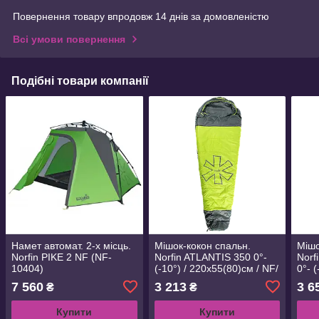
Повернення товару впродовж 14 днів за домовленістю
Всі умови повернення
Подібні товари компанії
Намет автомат. 2-х місць.
Мішок-кокон спальн.
Мішо
Norfin PIKE 2 NF (NF-
Norfin ATLANTIS 350 0°-
Norf
10404)
(-10°) / 220х55(80)см / NF/
0°- 
R (NF-30118)
NF/ 
7 560
3 213
3 6
₴
₴
Купити
Купити