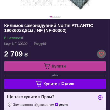
Килимок самонадувний Norfin ATLANTIC
190х60х3,8см / NF (NF-30302)
В наявності
Код: NF-30302
Роздріб
2 709
₴
Купити
або
Купити з
Що таке купити з Пром?
Замовлення під захистом