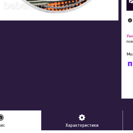
пов
У к
буд
пис
Характеристики