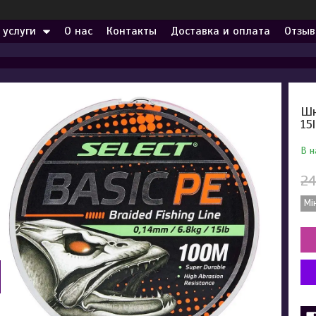
 услуги
О нас
Контакты
Доставка и оплата
Отзыв
Шн
15
В н
24
Мі