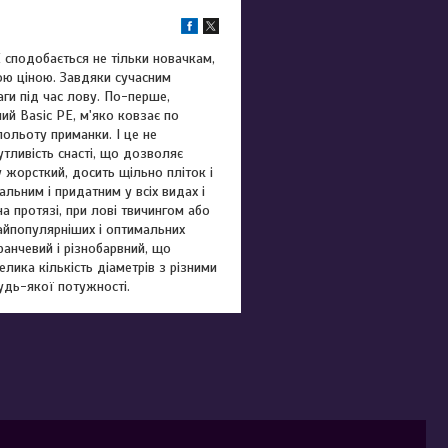
E сподобається не тільки новачкам,
кою ціною. Завдяки сучасним
ги під час лову. По-перше,
ий Basic PE, м'яко ковзає по
польоту приманки. І це не
утливість снасті, що дозволяє
 жорсткий, досить щільно пліток і
льним і придатним у всіх видах і
а протязі, при лові твичингом або
айпопулярніших і оптимальних
ранчевий і різнобарвний, що
елика кількість діаметрів з різними
удь-якої потужності.