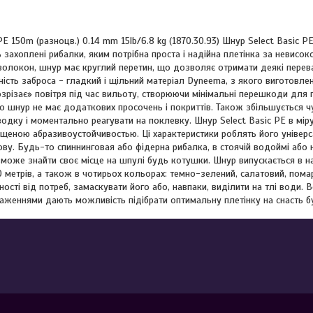
E 150m (разноцв.) 0.14 mm 15lb/6.8 kg (1870.30.93) Шнур Select Basic P
 захоплені рибалки, яким потрібна проста і надійна плетінка за невисо
волокон, шнур має круглий перетин, що дозволяє отримати деякі перева
ість заброса - гладкий і щільний матеріал Dyneema, з якого виготовлен
озрізає» повітря під час вильоту, створюючи мінімальні перешкоди для 
о шнур не має додаткових просочень і покриттів. Також збільшується ч
дку і моментально реагувати на поклевку. Шнур Select Basic PE в міру
ищеною абразивоустойчивостью. Ці характеристики роблять його універса
ову. Будь-то спиннинговая або фідерна рибалка, в стоячій водоймі або н
зможе знайти своє місце на шпулі будь котушки. Шнур випускається в н
0 метрів, а також в чотирьох кольорах: темно-зелений, салатовий, пома
ості від потреб, замаскувати його або, навпаки, виділити на тлі води. В
аженнями дають можливість підібрати оптимальну плетінку на снасть б