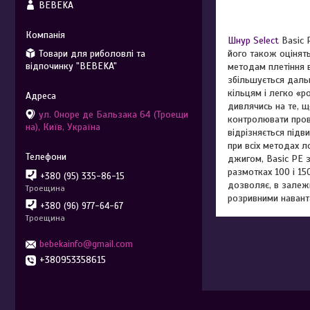
BEBEKA
Шнур Select
Basic P
Товари для риболовлі та
його також оцінять
відпочинку "BEBEKA"
методам плетіння 
збільшується дальн
кільцям і легко «р
дивлячись на те, щ
ул. Оноре де Бальзака 64 (Троещи
контролювати прово
на), Київ, Україна
відрізняється підв
при всіх методах л
джигом, Basic PE 
размотках 100 і 15
+380 (95) 335-86-15
дозволяє, в залежн
Троещина
розривними навант
+380 (96) 977-64-67
Троещина
bebekainfo@gmail.com
+380953358615