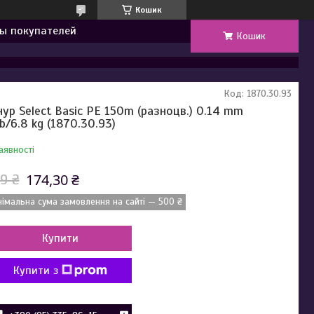
Кошик
ы покупателей
Кошик
Код:
1870.30.93
ур Select Basic PE 150m (разноцв.) 0.14 mm
lb/6.8 kg (1870.30.93)
аявності
174,30 ₴
9 ₴
німальна сума замовлення на сайті — 500 ₴
Купити
Купити з