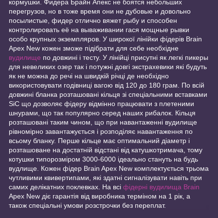
кормушки. Фидера Брайн Апекс не боятся небольших
перегрузов, но в тоже время они не дубовые и довольно
посылистые, фидер отлично вяжет рыбу и способен
контролировать её на вываживании гася мощные рывки
особо крупных экземпляров. У широкої лінійки фідерів Brain
Apex New кожен зможе підібрати для себе необхідне
вудилище
по довжині і тесту. У лінійці присутні як легкі пикеры
для невеликих озер так і потужні довгі экстрахевики які будуть
як не можна до речі на швидкій річці де необхідно
використовувати годівниці вагою від 120 до 180 грам. По всій
довжині бланка розташовані кільця зі спеціальними вставками
SiC що дозволяє фідеру відмінно працювати з плетеними
шнурами, що так популярно серед наших рибалок. Кільця
розташовані таким чином, що при навантаженні вудилище
рівномірно завантажується і розподіляє навантаження по
всьому бланку. Перше кільце має оптимальний діаметр і
розташоване на достатній відстані від катушкотримача, тому
котушки типорозміром 3000-6000 ідеально стануть на будь
вудлище. Кожен фідер Brain Apex New комплектується трьома
чутливими квивертипами, які здатні сигналізувати навіть при
самих делікатних поклевках. На всі
фідерні вудилища Brain
Apex New діє гарантія від виробника терміном на 1 рік, а
також спеціальні умови розстрочки без переплат.