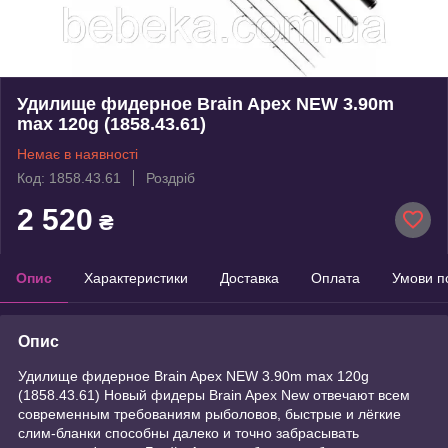
Удилище фидерное Brain Apex NEW 3.90m
max 120g (1858.43.61)
Немає в наявності
Код: 1858.43.61
Роздріб
2 520
₴
Опис
Характеристики
Доставка
Оплата
Умови п
Опис
Удилище фидерное Brain Apex NEW 3.90m max 120g
(1858.43.61) Новый фидеры Brain Apex New отвечают всем
современным требованиям рыболовов, быстрые и лёгкие
слим-бланки способны далеко и точно забрасывать