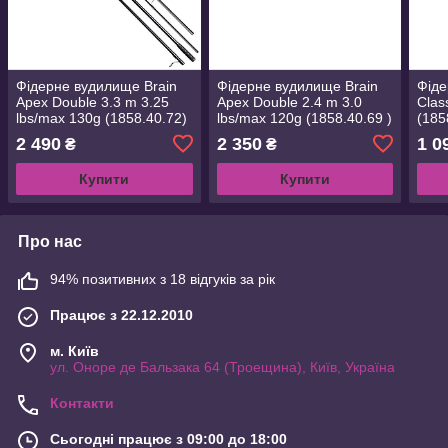
Фідерне вудилище Brain
Фідерне вудилище Brain
Фіде
Apex Double 3.3 m 3.25
Apex Double 2.4 m 3.0
Clas
lbs/max 130g (1858.40.72)
lbs/max 120g (1858.40.69 )
(185
2 490
2 350
1 0
₴
₴
Купити
Купити
Про нас
94% позитивних з 18 відгуків за рік
Працює з 22.12.2010
м. Київ
ул. Оноре де Бальзака 64 (Троещина), Київ, Україна
Контакти
Сьогодні працює з 09:00 до 18:00