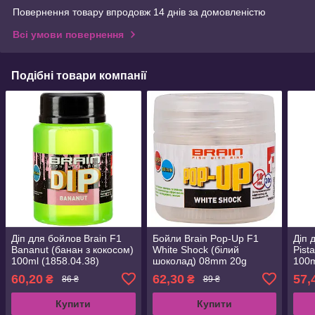
Повернення товару впродовж 14 днів за домовленістю
Всі умови повернення
Подібні товари компанії
Діп для бойлов Brain F1
Бойли Brain Pop-Up F1
Діп 
Bananut (банан з кокосом)
White Shock (білий
Pist
100ml (1858.04.38)
шоколад) 08mm 20g
100m
(1858.04.78)
60,20
62,30
57,
₴
₴
86 ₴
89 ₴
Купити
Купити