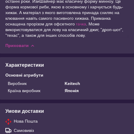
останні роки. ИзиШайнер має класичну форму минноу. Це
форма кормової риби, якою в основному і харчується будь-
хижак. А матеріал з якого виготовлена принада схиляє на
клювання навіть самого пасивного хижака. Приманка
оснащена прорізом для офсетного
гачка
. Може
використовуватися для лову на класичний джиг, "дроп-шот",
"техас", а також для інших способів лову.
Приховати
Характеристики
Основні атрибути
Виробник
Keitech
Країна виробник
Японія
Умови доставки
Нова Пошта
Самовивіз