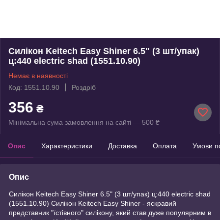
Силікон Keitech Easy Shiner 6.5" (3 шт/упак)
ц:440 electric shad (1551.10.90)
Немає в наявності
Код: 1551.10.90
Роздріб
356
₴
Мінімальна сума замовлення на сайті — 500 ₴
Опис
Характеристики
Доставка
Оплата
Умови п
Опис
Силікон Keitech Easy Shiner 6.5" (3 шт/упак) ц:440 electric shad
(1551.10.90) Силікон Keitech Easy Shiner - яскравий
представник "їстівного" силікону, який став дуже популярним в