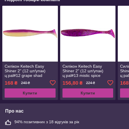
Силікон Keitech Easy
Силікон Keitech Easy
Силі
Shiner 2" (12 шт/упак)
Shiner 2" (12 шт/упак)
Shin
ц:pal#12 grape shad
ц:pal#13 mistic spice
ц:pa
(1551.07.69)
(1551.07.70)
(155
168
156,80
168
₴
₴
240 ₴
224 ₴
Купити
Купити
Про нас
94% позитивних з 18 відгуків за рік