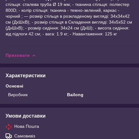
стільця: сталева труба Ø 19 мм; - тканина стільця: поліестер
800D; - колір стільця: тканина - темно-зелений, каркас -
чорний ; — розмір стільця в розкладеному вигляді: 34х34х42
см (ДхШхВ); - розмір стільця в Складення вигляді: 34х5х52 см
(ДхШхВ); - розмір сидіння: 34х24 см (ДхШ); - висота сидіння:
від підлоги 42 см; - вага: 1.9 кг; - Навантаження: 125 кг
Приховати
Характеристики
Основні
Виробник
Bailong
Умови доставки
Нова Пошта
Самовивіз