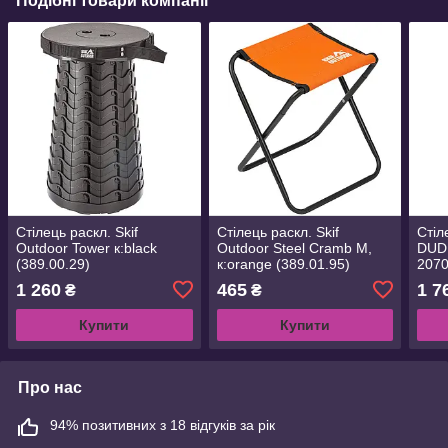
Подібні товари компанії
Стілець раскл. Skif
Стілець раскл. Skif
Стіл
Outdoor Tower к:black
Outdoor Steel Cramb M,
DUDL
(389.00.29)
к:orange (389.01.95)
2070
1 260
465
1 7
₴
₴
Купити
Купити
Про нас
94% позитивних з 18 відгуків за рік