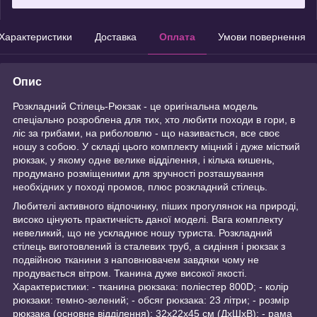
Характеристики
Доставка
Оплата
Умови повернення
Опис
Розкладний Стілець-Рюкзак - це оригінальна модель
спеціально розроблена для тих, хто любити походи в гори, в
ліс за грибами, на риболовлю - що називається, все своє
ношу з собою. У складі цього комплекту міцний і дуже місткий
рюкзак, у якому одне велике відділення, і кілька кишень,
продумано розміщеними для зручності розташування
необхідних у поході промов, плюс розкладний стілець.
Любителі активного відпочинку, піших прогулянок на природі,
високо цінують практичність даної моделі. Вага комплекту
невеликий, що не ускладнює ношу туриста. Розкладний
стілець виготовлений із сталевих труб, а сидіння і рюкзак з
подвійною тканини з наповнювачем завдяки чому не
продувається вітром. Тканина дуже високої якості.
Характеристики: - тканина рюкзака: поліестер 800D; - колір
рюкзаки: темно-зелений; - обсяг рюкзака: 23 літри; - розмір
рюкзака (основне відділення): 32х22х45 см (ДхШхВ); - рама