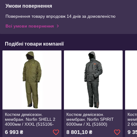
Умови повернення
Повернення товару впродовж 14 днів за домовленістю
Всі умови повернення
Подібні товари компанії
Костюм демісезон.
Костюм демісезон.
Кост
мембран. Norfin SHELL 2
мембран. Norfin SPIRIT
мемб
4000мм / XXXL (515106-
6000мм / XL (51600)
2 60
XXXL)
6 993
8 801,10
9 3
₴
₴