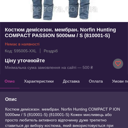
Костюм демісезон. мембран. Norfin Hunting
COMPACT PASSION 5000мм / S (810001-S)
Немає в наявності
Код: 595005-XXL
Роздріб
Ціну уточнюйте
Мінімальна сума замовлення на сайті — 500 ₴
Опис
Характеристики
Доставка
Оплата
Умови п
Опис
Костюм демісезон. мембран. Norfin Hunting COMPACT P ION
5000мм / S (810001-S) (810001-S) Кожен мисливець або
просто любитель активного відпочинку дуже трепетно
ставиться до вибору костюма, який використовується при