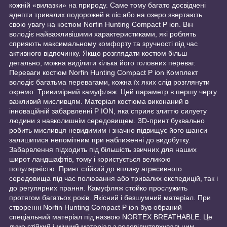
кожній «вилазки» на природу. Саме тому багато досвідчені
адепти тривалих подорожей в ліс або на озеро звертають
свою увагу на костюм Norfin Hunting Compact P ion. Він
володіє найважливішими характеристиками, які роблять
сприяють максимальному комфорту та зручності під час
активного відпочинку. Якщо розглядати костюм більш
детально, можна виділити кілька його головних переваг.
Переваги костюм Norfin Hunting Compact P ion Комплект
володіє багатьма перевагами, кожна їх яких слід розглянути
окремо: Тривимірний камуфляж. Цей параметр в першу чергу
важливий мисливцям. Матеріал костюма виконаний в
інноваційній забарвленні P ION, яка сприяє злиттю силуету
людини з навколишнім середовищем. 3D-принт буквально
робить мисливця невидимим і значно підвищує його шанси
залишитися непомітним при наближенні до видобутку.
Забарвлення підходить під більшість звичних для наших
широт ландшафтів, тому і користується великою
популярністю. Принт стійкий до впливу агресивного
середовища під час полювання або тривалих експедицій, так і
до регулярних прання. Камуфляж стойко прослужить
протягом багатьох років. Якісний і безшумний матеріал. При
створенні Norfin Hunting Compact P ion був обраний
спеціальний матеріал під назвою NORTEX BREATHABLE. Це
дуже стійкий і міцний матеріал з водовідштовхувальним