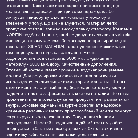
властивістю. Також важливою характеристикою є те, що
костюм вільно «дихає». При тривалих переходах або
вичікуванні видобутку власник комплекту може бути
впевненим у тому, що він не злучиться. Матеріал легко
пропускає повітря і тримає високу планку комфорту. Компанія
NORFIN подбала і про те, щоб не допустити зайвих шумів від
мисливця в цьому костюмі. Застосовувана при виробництві
технологія SILENT MATERIAL гарантує легке і максимально
тихе пересування під час полювання. Рівень
водонепроникності становить 5000 мм, а «дихання»
матеріалу - 5000 м/м/добу. Качественные дополнения.
Охотничий костюм имеет прочные и водонепроницаемые
молнии. Для регулировки и фиксации штанов и куртки
используются специальные фиксаторы и манжеты. Штаны
также имеют эластичный пояс, благодаря которому можно
надёжно и плотно зафиксировать костюм на талии. Все швы
проклеены и ни в коем случае не пропустят ни грамма влаги
внутрь. Боковые карманы на куртке обеспечат надёжное
хранение различных мелких приспособлений или же помогут
согреть руки в холодную погоду. Поєднання з іншими
аксесуарами. Простий і водночас надійний костюм добре
поєднується з багатьма аксесуарами любителів активного
відпочинку. Обважування, жилетки, додаткові пояс,