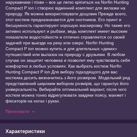
нарукавники і піхви – все це легко кріпиться на Norfin Hunting
Compact P ion і створює відмінний комплект для вилазки на
природу. Як можна використовувати дощовик Прежде всего,
этот костюм предназначается для охотников. Его принт и
бесшумность гарантируют хорошую маскировку. Но также его
активно используют и рыбаки, ведь комплект имеет высокие
показатели водостойкости и отлично справляется со своей
задачей при выезде на реку или озеро. Norfin Hunting
Compact P ion можно купить и для длительных «диких»
путешествий или вылазок на природу с друзьями. В любом
случае он защитит человека и позволит ему чувствовать себя
комфортно в любых условиях. Как выбрать костюм Norfin
Hunting Compact P ion Для вибору підходящого для вас
костюма досить визначитись з його розміром. Модельний ряд
представлений широким вибором розмірів, що гарантує його
універсальність. Вибирайте оптимальний варіант, після чого
костюм можна тонко відрегулювати завдяки поясу, манжет і
фіксаторів на ногах і руках.
Приховати
Характеристики