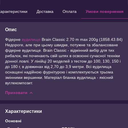
арактеристики
Доставка
Оплата
Умови повернення
Опис
Фідерне
вудилище
Brain Classic 2.70 m max 200g (1858.43.84)
Недороге, але при цьому швидке, потужне та збалансоване
фідерне вудилище. Brain Classic - відмінний вибір для тих
рибалок, які починають свій шлях в освоєнні сучасної техніки
донної ловлі. У лінійці 20 моделей з тестом до 100, 130, 150 і
до 180 г, в довжинах від 2,70 до 3,9 метри. Всі вудилища
оснащені надійною фурнітурою і комплектуються трьома
змінними вершинки. Матеріал бланка вудилища - якісний
вуглекомпозит.
Приховати
Характеристики
Основні