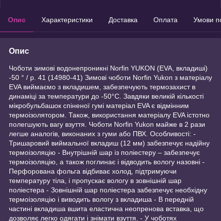
Опис
Характеристики
Доставка
Оплата
Умови п
Опис
Чоботи зимові водонепроникні Norfin YUKON (EVA, вкладиші)
-50 ° / р. 41 (14980-41) Зимові чоботи Norfin Yukon з матеріалу
EVA виймаємо з вкладишем, забезпечують термозахист в
динаміці за температури до -50°С. Завдяки великій кількості
мікробульбашок спіненої гумі матеріал EVA є відмінним
термоізолятором. Також, використання матеріалу EVA істотно
полегшують вагу взуття. Чоботи Norfin Yukon майже в 2 рази
легше аналогів, виконаних з гуми або ПВХ. Особливості: -
Тришаровий виймальної вкладиш (12 мм) забезпечує надійну
термоізоляцію - Внутрішній шар із поліестеру – забезпечує
термоізоляцію, а також поглинає і відводить вологу назовні -
Перфорована фольга відбиває холод, підтримуючи
температуру тіла, і пропускає вологу в зовнішній шар
поліестера - Зовнішній шар поліестера забезпечує необхідну
термоізоляцію і виводить вологу з вкладиша - В передній
частині вкладиша вшита еластична неопренова вставка, що
дозволяє легко одягати і знімати взуття. - У чоботях