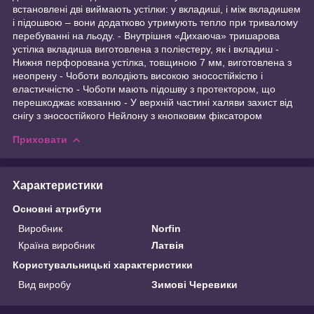
встановлені дві виймають устілки: у вкладиші, і між вкладишем
і підошвою – вони додатково утримують тепло при тривалому
перебуванні на льоду. - Внутрішня «Дихаюча» тришарова
устілка вкладиша виготовлена з поліестеру, як і вкладиш -
Нижня перфорована устілка, товщиною 7 мм, виготовлена з
неопрену - Чоботи володіють високою зносостійкістю і
еластичністю - Чоботи мають підошву з протектором, що
перешкоджає ковзанню - У верхній частині халяви захист від
снігу з зносостійкого Нейлону з кнопковим фіксатором
Приховати
Характеристики
Основні атрибути
Виробник
Norfin
Країна виробник
Латвія
Користувальницькі характеристики
Вид виробу
Зимові Черевики