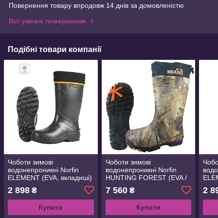
Повернення товару впродовж 14 днів за домовленістю
Всі умови повернення
Подібні товари компанії
Чоботи зимові
Чоботи зимові
Чобо
водонепроникні Norfin
водонепроникні Norfin
водо
ELEMENT (EVA, вкладиші)
HUNTING FOREST (EVA /
ELEM
-10 ° (14830)
TPR, вкладиші) -40 ° / р.42
-10 
2 898
7 560
2 8
₴
₴
(15990-42)
Купити
Купити