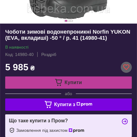
Чоботи зимові водонепроникні Norfin YUKON
(EVA, вкладиші) -50 ° / р. 41 (14980-41)
В наявності
Код: 14980-40
Роздріб
5 985
₴
Купити
або
Купити з
Що таке купити з Пром?
Замовлення під захистом