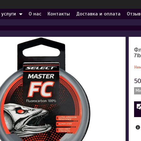
 услуги
О нас
Контакты
Доставка и оплата
Отзыв
Фл
7l
Нем
50
Мі