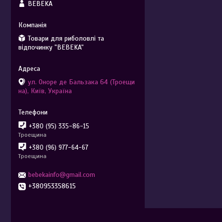
BEBEKA
Товари для риболовлі та
відпочинку "BEBEKA"
ул. Оноре де Бальзака 64 (Троещи
на), Київ, Україна
+380 (95) 335-86-15
Троещина
+380 (96) 977-64-67
Троещина
bebekainfo@gmail.com
+380953358615