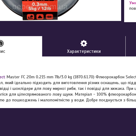
пов
пис
Характеристики
ect
Master FC 20m 0.215 mm 7lb/3.0 kg (1870.61.70) Флюорокарбон Selec
ал, який ідеально підходить для виготовлення різних оснащень, що під
відці і шоклідери для лову мирної риби, так і повідці для хижака. При 
атіся для цілеспрямованого лову щуки. Матеріал - 100% флюорокарбон, 
стю до пошкоджень і малопомітністю у води. Добре поєднується з більш