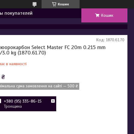
Кошик
ы покупателей
Кошик
Код:
1870.61.70
юорокарбон Select Master FC 20m 0.215 mm
b/3.0 kg (1870.61.70)
ає в наявності
 ₴
німальна сума замовлення на сайті — 500 ₴
+380 (95) 335-86-15
Троещина