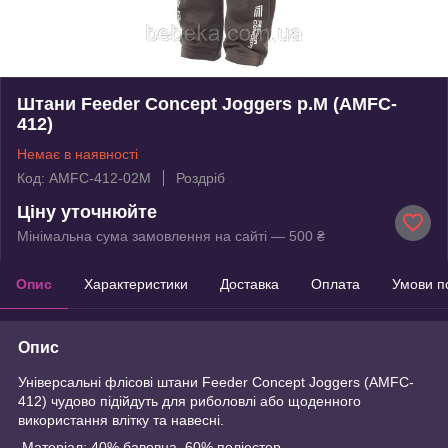
Штани Feeder Concept Joggers р.M (AMFC-
412)
Немає в наявності
Код: AMFC-412-02M
Роздріб
Ціну уточнюйте
Мінімальна сума замовлення на сайті — 500 ₴
Опис
Характеристики
Доставка
Оплата
Умови п
Опис
Універсальні флісові штани Feeder Concept Joggers (AMFC-
412) чудово підійдуть для риболовлі або щоденного
використання влітку та навесні.
Матеріал: 40% бавовна, 60% поліестер