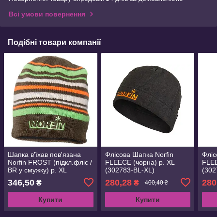
Всі умови повернення
Подібні товари компанії
Шапка в'їхав пов'язана
Флісова Шапка Norfin
Фліс
Norfin FROST (підкл.фліс /
FLEECE (чорна) р. XL
FLEE
BR у смужку) р. XL
(302783-BL-XL)
(302
(302772-BR-XL)
346,50
280,28
280
₴
₴
400,40 ₴
Купити
Купити