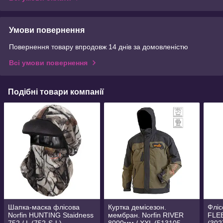
Умови повернення
Повернення товару впродовж 14 днів за домовленістю
Всі умови повернення
Подібні товари компанії
Шапка-маска флісова
Куртка демісезон.
Фліс
Norfin HUNTING Staidness
мембран. Norfin RIVER
FLEE
752 / L (752-S-L)
8000мм / XXL (513105-
(302