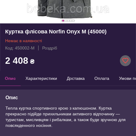
Куртка флісова Norfin Onyx M (45000)
Немає в наявності
Код: 450002-M
Роздріб
2 408
₴
Опис
Характеристики
Доставка
Оплата
Умови п
Опис
Тепла куртка спортивного крою з капюшоном. Куртка
прекрасно підійде прихильникам активного відпочинку —
туристам, мисливцям і рибалкам, а також буде зручною для
повсякденного носіння.