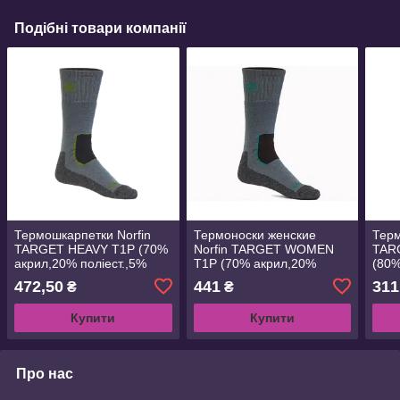
Подібні товари компанії
Термошкарпетки Norfin
Термоноски женские
Терм
TARGET HEAVY T1P (70%
Norfin TARGET WOMEN
TAR
акрил,20% поліест.,5%
T1P (70% акрил,20%
(80%
нейлон,5% еласт.) н. M
поліест.,5% нейлон,5%
нейл
472,50
441
311
₴
₴
(39-41) 303753
еласт.) р.M(35-37)
M(39
(303744)
Купити
Купити
Про нас