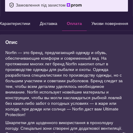
Замовлення під захистом
Характеристики
Доставка
Оплата
Умови повернення
Опис
Norfin — это бренд, предлагающий одежду и обувь,
обеспечивающие комформ и современный вид. На
протяжении многих лет бренд Norfin накопил опыт в
производстве одежды для рыбалки и охоты. Одежда
разработана специалистами по производству одежды, но с
большим участием и советами рыболовов. Бренд следит за
тем, чтобы всем деталям уделялось необходимое
внимание. Norfin использует новейшие материалы и
конструкции, чтобы вы могли наслаждаться рыбной ловлей
без каких-либо забот о погодных условиях — в жаре или
холоде, при дожде или солнце — Norfin даст вам Ultimate
Protection!
Шкарпетки для щоденного використання в прохолодну
погоду. Спеціальні зони створені для додаткової вентиляції.