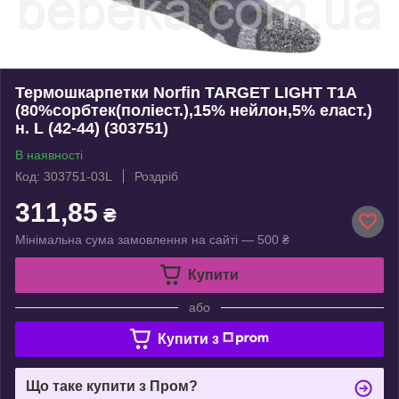
Термошкарпетки Norfin TARGET LIGHT T1A
(80%сорбтек(поліест.),15% нейлон,5% еласт.)
н. L (42-44) (303751)
В наявності
Код: 303751-03L
Роздріб
311,85
₴
Мінімальна сума замовлення на сайті — 500 ₴
Купити
або
Купити з
Що таке купити з Пром?