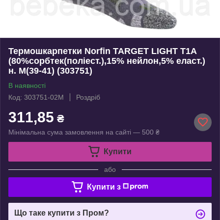
Термошкарпетки Norfin TARGET LIGHT T1A
(80%сорбтек(поліест.),15% нейлон,5% еласт.)
н. M(39-41) (303751)
В наявності
Код: 303751-02M
Роздріб
311,85
₴
Мінімальна сума замовлення на сайті — 500 ₴
Купити
або
Купити з
Що таке купити з Пром?