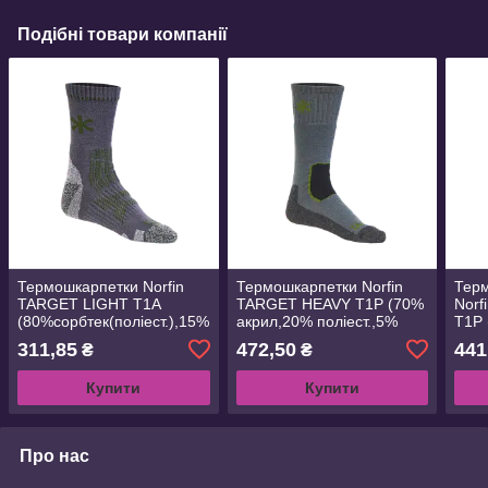
Подібні товари компанії
Термошкарпетки Norfin
Термошкарпетки Norfin
Терм
TARGET LIGHT T1A
TARGET HEAVY T1P (70%
Nor
(80%сорбтек(поліест.),15%
акрил,20% поліест.,5%
T1P 
нейлон,5% еласт.) н. L
нейлон,5% еласт.) н. M
полі
311,85
472,50
441
₴
₴
(42-44) (303751)
(39-41) 303753
елас
(303
Купити
Купити
Про нас