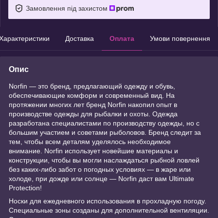
Замовлення під захистом
Характеристики
Доставка
Оплата
Умови повернення
Опис
Norfin — это бренд, предлагающий одежду и обувь,
обеспечивающие комформ и современный вид. На
протяжении многих лет бренд Norfin накопил опыт в
производстве одежды для рыбалки и охоты. Одежда
разработана специалистами по производству одежды, но с
большим участием и советами рыболовов. Бренд следит за
тем, чтобы всем деталям уделялось необходимое
внимание. Norfin использует новейшие материалы и
конструкции, чтобы вы могли наслаждаться рыбной ловлей
без каких-либо забот о погодных условиях — в жаре или
холоде, при дожде или солнце — Norfin даст вам Ultimate
Protection!
Носки для ежедневного использования в прохладную погоду.
Специальные зоны созданы для дополнительной вентиляции.