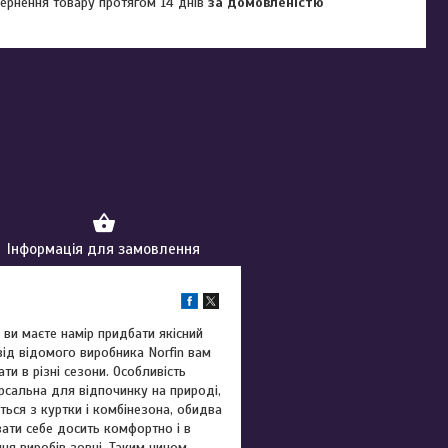
ернення товару протягом 14 днів
за домовленістю
Інформація для замовлення
ви маєте намір придбати якісний
від відомого виробника Norfin вам
и в різні сезони. Особливість
рсальна для відпочинку на природі,
ться з куртки і комбінезона, обидва
вати себе досить комфортно і в
ння виробів зовні. Таким чином