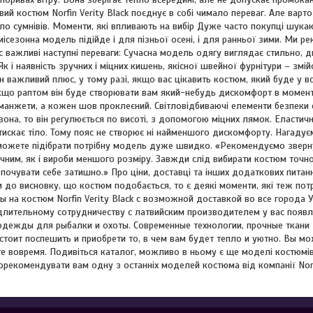
ий костюм Norfin Verity Black поєднує в собі чимало переваг. Але варт
ло сумнівів. Моменти, які впливають на вибір Дуже часто покупці шука
ісезонна модель підійде і для пізньої осені, і для ранньої зими. Ми р
с важливі наступні переваги: Сучасна модель одягу виглядає стильно, ди
Як і наявність зручних і міцних кишень, якісної швейної фурнітури – змій
 важливий плюс, у тому разі, якщо вас цікавить костюм, який буде у всі
кщо раптом він буде створювати вам який-небудь дискомфорт в момент
 манжети, а кожен шов проклеєний. Світловідбиваючі елементи безпеки є
зона, то він регулюється по висоті, з допомогою міцних лямок. Еластич
етискає тіло. Тому пояс не створює ні найменшого дискомфорту. Нагадує
 можете підібрати потрібну модель дуже швидко. «Рекомендуємо зверну
чним, як і вироби меншого розміру. Завжди слід вибирати костюм точно
почувати себе затишно.» Про ціни, доставці та інших додаткових пита
 до висновку, що костюм подобається, то є деякі моменти, які теж по
ы на костюм Norfin Verity Black с возможной доставкой во все города
лительному сотрудничеству с латвийским производителем у вас появ
одежды для рыбалки и охоты. Современные технологии, прочные ткани 
тоит поспешить и приобрети то, в чем вам будет тепло и уютно. Вы мо
 вовремя. Подивіться каталог, можливо в ньому є ще моделі костюмів, 
рекомендувати вам одну з останніх моделей костюма від компанії Norfi