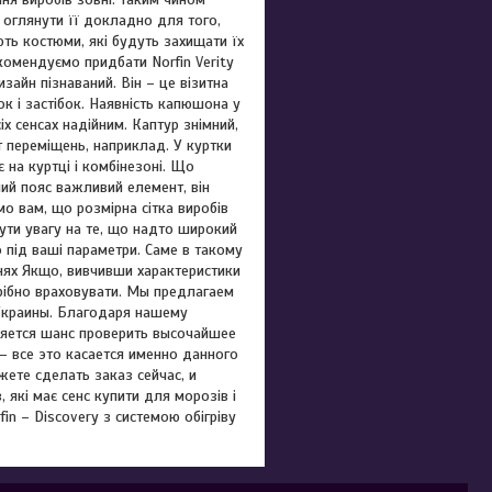
о оглянути її докладно для того,
ють костюми, які будуть захищати їх
екомендуємо придбати Norfin Verity
зайн пізнаваний. Він – це візитна
ок і застібок. Наявність капюшона у
х сенсах надійним. Каптур знімний,
 переміщень, наприклад. У куртки
 на куртці і комбінезоні. Що
ний пояс важливий елемент, він
мо вам, що розмірна сітка виробів
ти увагу на те, що надто широкий
 під ваші параметри. Саме в такому
ннях Якщо, вивчивши характеристики
трібно враховувати. Мы предлагаем
 Украины. Благодаря нашему
ляется шанс проверить высочайшее
– все это касается именно данного
жете сделать заказ сейчас, и
які має сенс купити для морозів і
n – Discovery з системою обігріву