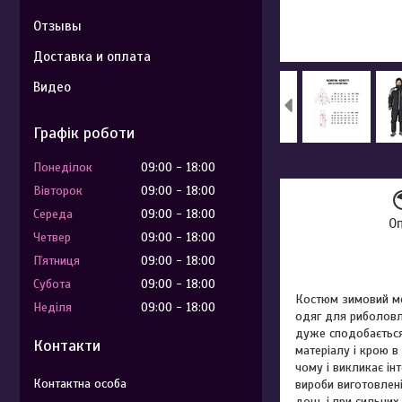
Отзывы
Доставка и оплата
Видео
Графік роботи
Понеділок
09:00
18:00
Вівторок
09:00
18:00
Середа
09:00
18:00
О
Четвер
09:00
18:00
Пʼятниця
09:00
18:00
Субота
09:00
18:00
Костюм зимовий ме
Неділя
09:00
18:00
одяг для риболовлі
дуже сподобається.
Контакти
матеріалу і крою в
чому і викликає ін
вироби виготовлені
дощ, і при сильних