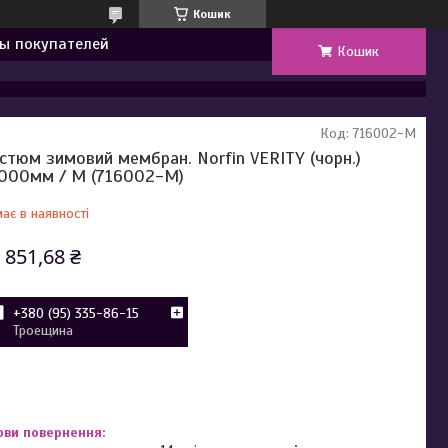
Кошик
ы покупателей
Кошик
Код:
716002-M
стюм зимовий мембран. Norfin VERITY (чорн.)
000мм / M (716002-M)
ає в наявності
 851,68 ₴
+380 (95) 335-86-15
Троещина