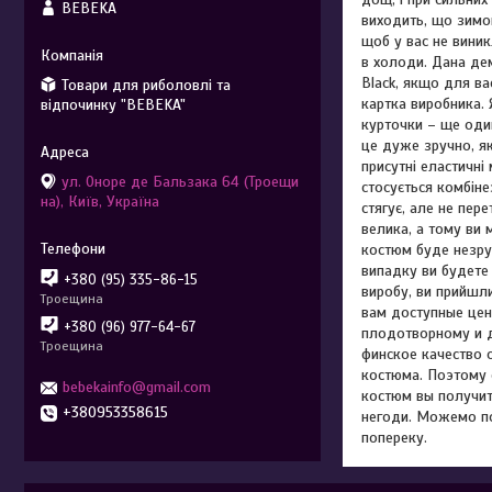
BEBEKA
виходить, що зимов
щоб у вас не виник
в холоди. Дана дем
Black, якщо для ва
Товари для риболовлі та
картка виробника. 
відпочинку "BEBEKA"
курточки – ще один
це дуже зручно, я
присутні еластичні
ул. Оноре де Бальзака 64 (Троещи
стосується комбіне
на), Київ, Україна
стягує, але не пер
велика, а тому ви
костюм буде незру
випадку ви будете 
+380 (95) 335-86-15
виробу, ви прийшли
Троещина
вам доступные цен
+380 (96) 977-64-67
плодотворному и д
Троещина
финское качество 
костюма. Поэтому с
bebekainfo@gmail.com
костюм вы получите
+380953358615
негоди. Можемо по
попереку.