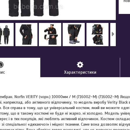
пов
пис
Характеристики
мбран. Norfin VERITY (чорн.) 10000мм / M (716002-M) (716002-M) Якщо 
, наприклад, або активного відпочинку, то модель виробу Verity Black 
 Вся справа в тому, що це універсальний костюм, який ви можете одягат
 тому, що в такому костюмі не буде ні жарко, ні холодно. Модель уніве
терес і в тих покупців, які люблять активний відпочинок. Костюм складає
 зі спеціальної «дихаючої» і міцної тканини. Саме вона дозволяє відчу
 поривах вітру. Вона зберігає тепло всередині, але не допускає промока