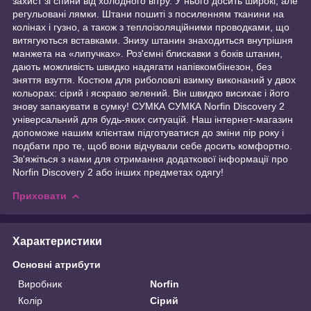
захист зі спини від холодного вітру. У нього досить широкі, але
регульовані лямки. Штани пошиті з посиленням тканини на
колінах і гузно, а також з теплоізоляційними проводками, що
витягуються вставками. Знизу штанин знаходиться внутрішня
манжета на «липучках». Роз'ємні блискавки з боків штанин,
дають можливість швидко надягати напівкомбінезон, без
зняття взуття. Костюм для риболовлі взимку виконаний у двох
кольорах: сірий і яскраво зелений. Він швидко висихає і його
знову запакувати в сумку! СУМКА СУМКА Norfin Discovery 2
універсальний для будь-яких ситуацій. Наш інтернет-магазин
допоможе нашим клієнтам підготуватися до зміни пір року і
подбати про те, щоб вони відчували себе досить комфортно.
Зв'яжіться з нами для отримання додаткової інформації про
Norfin Discovery 2 або інших предметах одягу!
Приховати
Характеристики
Основні атрибути
Виробник
Norfin
Колір
Сірий