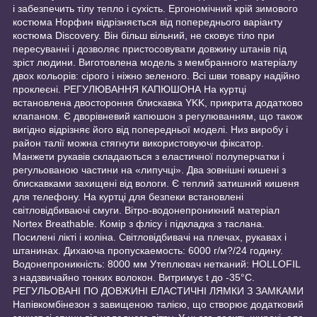
і забезпечить тілу тепло і сухість. Ергономічний крій зимового
костюма Норфин відрізняється від попереднього варіанту
костюма Discovery. Він більш вільний, не сковує тіло при
пересуванні і дозволяє пристосовувати довжину штанів під
зріст людини. Виготовлена модель з мембранного матеріалу
двох кольорів: сірого і ніжно зеленого. Всі шви товару надійно
проклеєні. РЕГУЛЮВАННЯ КАПЮШОНА На куртці
встановлена двостороння блискавка YKK, прикрита додатково
клапаном. Є дворівневий капюшон з регулюванням, що також
вигідно відрізняє його від попередньої моделі. Низ виробу і
район талії можна стягнути використовуючи фіксатор.
Манжети рукавів складаються з еластичної полуперчатки і
регульованою частини на «липучці». Два зовнішні кишені з
блискавками захищені від вологи. Є теплий затишний кишеня
для телефону. На куртці для безпеки встановлені
світловідбиваючі смуги. Вітро-водонепроникний матеріал
Nortex Breathable. Комір з флісу і підкладка з таслана.
Посилені лікті і коліна. Світловідбивачі на плечах, рукавах і
штанинах. Дихаюча пропускаемость: 6000 г/м?/24 годину.
Водонепроникність: 8000 мм Утеплювач нетканий: HOLLOFIL
з надзвичайно тонких волокон. Витримує t до -35°C.
РЕГУЛЬОВАНІ ПО ДОВЖИНІ ЕЛАСТИЧНІ ЛЯМКИ З ЗАМКАМИ
Напівкомбінезон з завищеною талією, що створює додатковий