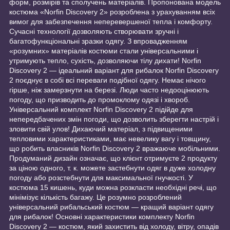
форм, розмірів та сполучень матеріалів. Пропонована модель
костюма «Norfin Discovery 2» розроблена з урахуванням всіх
вимог для забезпечення неперевершеної тепла і комфорту.
Сучасні технології дозволяють створювати зручні і
багатофункціональні зразки одягу. З впровадженням
«розумних» матеріалів костюми стали універсальними і
утримують тепло, сухість, дозволяючи тілу дихати! Norfin
Discovery 2 — ідеальний варіант для рибалок Norfin Discovery
2 поєднує в собі всі переваги подібної одягу. Немає нічого
гірше, ніж замерзнути на березі. Люди часто недооцінюють
погоду, що призводить до промоклому одязі і хвороб.
Універсальний комплект Norfin Discovery 2 підійде для
непередбачених змін погоди, що дозволить зберегти настрій і
зловити свій улов! Дихаючий матеріал, з підвищеними
тепловими характеристиками, має невелику вагу і товщину,
що робить власників Norfin Discovery 2 вражаюче мобільними.
Продуманий дизайн означає, що клієнт отримуєте 2 продукту
за ціною одного, т. к. можете застебнути одяг в дуже холодну
погоду або розстебнути для максимальної гнучкості. У
костюма 15 кишень, куди можна розкласти необхідні речі, що
мінімізує кількість багажу. Це розумно розроблений
універсальний рибальський костюм — кращий варіант одягу
для рибалок! Основні характеристики комплекту Norfin
Discovery 2 — костюм, який захистить від холоду, вітру, опадів