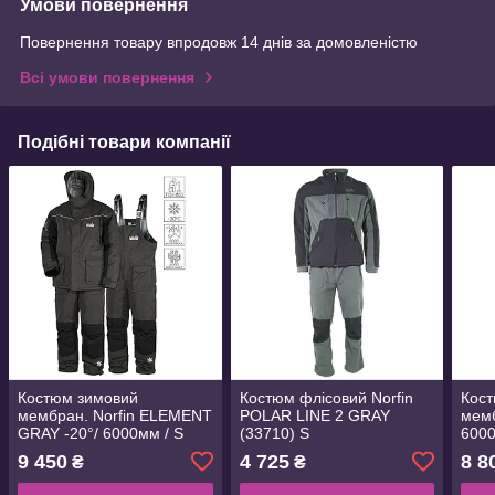
Умови повернення
Повернення товару впродовж 14 днів за домовленістю
Всі умови повернення
Подібні товари компанії
Костюм зимовий
Костюм флісовий Norfin
Кост
мембран. Norfin ELEMENT
POLAR LINE 2 GRAY
мемб
GRAY -20°/ 6000мм / S
(33710) S
6000
(439201-S)
9 450
4 725
8 8
₴
₴