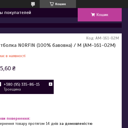
Кошик
ы покупателей
Кошик
Код:
AM-161-02M
тболка NORFIN (100% бавовна) / M (AM-161-02M)
ає в наявності
5,60 ₴
+380 (95) 335-86-15
Троещина
ернення товару протягом 14 днів
за домовленістю