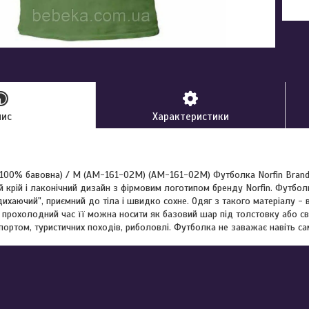
пис
Характеристики
100% бавовна) / M (AM-161-02M) (AM-161-02M) Футболка Norfin Brand
 крій і лаконічний дизайн з фірмовим логотипом бренду Norfin. Футбо
дихаючий", приємний до тіла і швидко сохне. Одяг з такого матеріалу - 
ьш прохолодний час її можна носити як базовий шар під толстовку або с
спортом, туристичних походів, риболовлі. Футболка не заважає навіть с