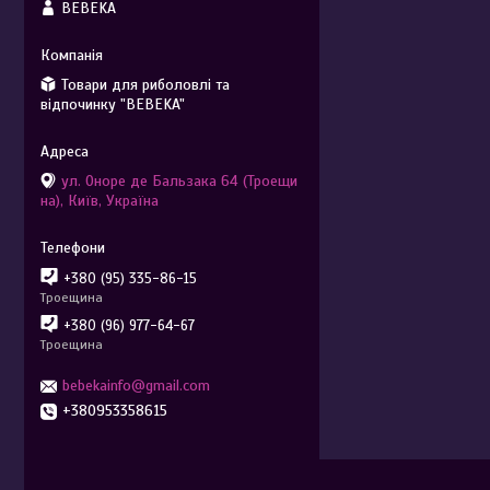
BEBEKA
Товари для риболовлі та
відпочинку "BEBEKA"
ул. Оноре де Бальзака 64 (Троещи
на), Київ, Україна
+380 (95) 335-86-15
Троещина
+380 (96) 977-64-67
Троещина
bebekainfo@gmail.com
+380953358615