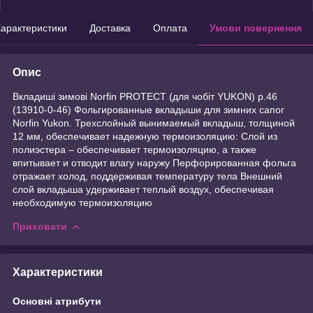
арактеристики
Доставка
Оплата
Умови повернення
Опис
Вкладиші зимові Norfin PROTECT (для чобіт YUKON) р.46
(13910-0-46) Фольгированные вкладыши для зимних сапог
Norfin Yukon. Трехслойный вынимаемый вкладыш, толщиной
12 мм, обеспечивает надежную термоизоляцию: Слой из
полиэстера – обеспечивает термоизоляцию, а также
впитывает и отводит влагу наружу Перфорированная фольга
отражает холод, поддерживая температуру тела Внешний
слой вкладыша удерживает теплый воздух, обеспечивая
необходимую термоизоляцию
Приховати
Характеристики
Основні атрибути