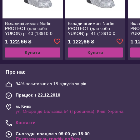
Вкладиші зимові Norfin
Вкладиші зимові Norfin
Вкла
PROTECT (для чобіт
PROTECT (для чобіт
PROT
YUKON) р. 40 (13910-0-
YUKON) р. 41 (13910-0-
YUKO
40)
41)
1 122,66
1 122,66
1 1
₴
₴
Купити
Купити
Про нас
94% позитивних з 18 відгуків за рік
Працює з 22.12.2010
м. Київ
ул. Оноре де Бальзака 64 (Троещина), Київ, Україна
Контакти
Сьогодні працює з 09:00 до 18:00
Показати весь графік роботи