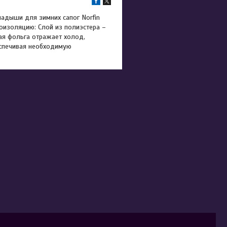
ладыши для зимних сапог Norfin
оизоляцию: Слой из полиэстера –
ая фольга отражает холод,
спечивая необходимую