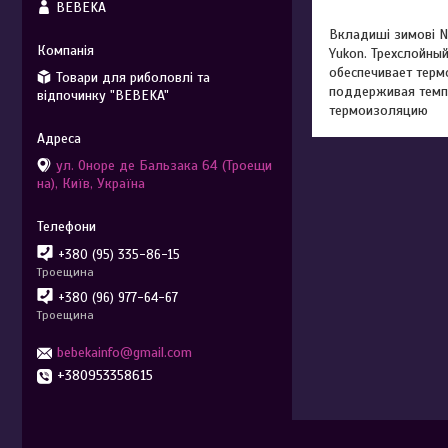
BEBEKA
Вкладиші зимові N
Yukon. Трехслойны
обеспечивает терм
Товари для риболовлі та
поддерживая темп
відпочинку "BEBEKA"
термоизоляцию
ул. Оноре де Бальзака 64 (Троещи
на), Київ, Україна
+380 (95) 335-86-15
Троещина
+380 (96) 977-64-67
Троещина
bebekainfo@gmail.com
+380953358615