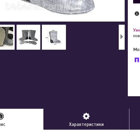
пов
У к
буд
пис
Характеристики