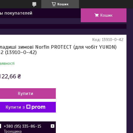
Кошик
ы покупателей
Кошик
Код:
13910-0-42
ладиші зимові Norfin PROTECT (для чобіт YUKON)
42 (13910-0-42)
аявності
122,66 ₴
Купити
Купити з
+380 (95) 335-86-15
Троещина