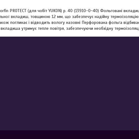
rfin PROTECT (для чобіт YUKON) р. 40 (13910-0-40) Фольговані вкладиш
ьної вкладиш, товщиною 12 мм, що забезпечує надійну термоізоляцію: 
також поглинає і відводить вологу назовні Перфорована фольга відбива
р вкладиша утримує тепле повітря, забезпечуючи необхідну термоізоляц