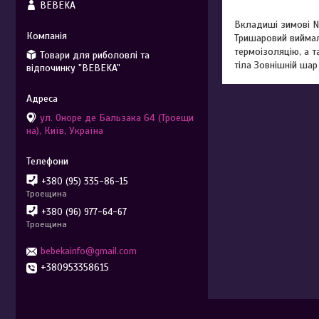
BEBEKA
Вкладиші зимові No
Тришаровий виймал
термоізоляцію, а 
Товари для риболовлі та
тіла Зовнішній ша
відпочинку "BEBEKA"
ул. Оноре де Бальзака 64 (Троещи
на), Київ, Україна
+380 (95) 335-86-15
Троещина
+380 (96) 977-64-67
Троещина
bebekainfo@gmail.com
+380953358615