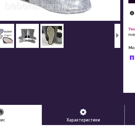
пов
У к
буд
пис
Характеристики