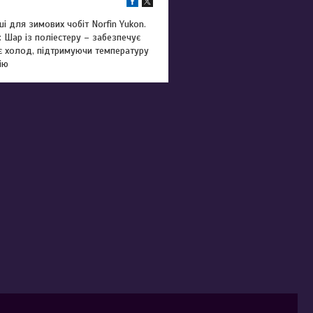
і для зимових чобіт Norfin Yukon.
Шар із поліестеру – забезпечує
є холод, підтримуючи температуру
ію