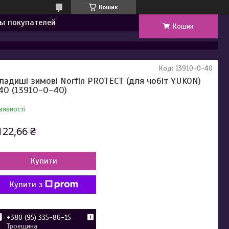
Кошик
ы покупателей
Кошик
Код:
13910-0-40
ладиші зимові Norfin PROTECT (для чобіт YUKON)
 40 (13910-0-40)
аявності
122,66 ₴
Купити
Купити з
+380 (95) 335-86-15
Троещина