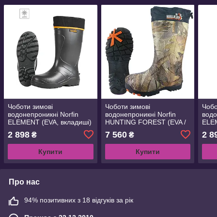
Чоботи зимові
Чоботи зимові
Чобо
водонепроникні Norfin
водонепроникні Norfin
водо
ELEMENT (EVA, вкладиші)
HUNTING FOREST (EVA /
ELEM
-10 ° (14830)
TPR, вкладиші) -40 ° / р.42
-10 
2 898
7 560
2 8
₴
₴
(15990-42)
Купити
Купити
Про нас
94% позитивних з 18 відгуків за рік