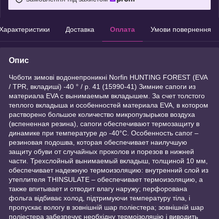
Характеристики
Доставка
Оплата
Умови повернення
Опис
Чоботи зимові водонепроникні Norfin HUNTING FOREST (EVA
/ TPR, вкладиші) -40 ° / р. 41 (15990-41) Зимние сапоги из
материала EVA с вынимаемым вкладышем. За счет толстого
теплого вкладыша и особенностей материала EVA, в котором
растворено большое количество микропузырьков воздуха
(вспененная резина), сапоги обеспечивают термозащиту в
динамике при температуре до -40°С. Особенность сапог –
резиновая подошва, которая обеспечивает наилучшую
защиту обуви от случайных проколов и порезов в нижней
части. Трехслойный вынимаемый вкладыш, толщиной 10 мм,
обеспечивает надежную термоизоляцию: внутренний слой из
утеплителя THINSULATE – обеспечивает термоизоляцию, а
также впитывает и отводит влагу наружу; перфорована
фольга відбиває холод, підтримуючи температуру тіла, і
пропускає вологу в зовнішній шар поліестера; зовнішній шар
поліестера забезпечує необхідну термоізоляцію і виводить