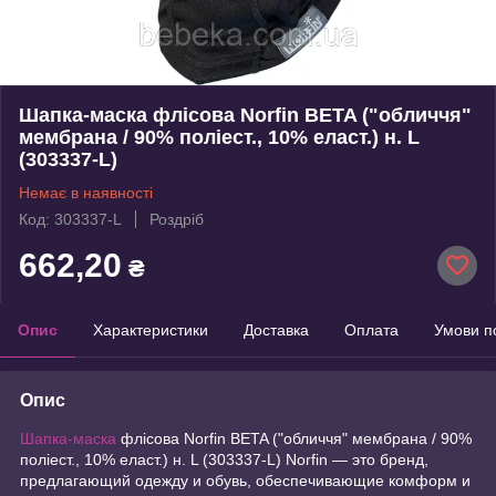
Шапка-маска флісова Norfin BETA ("обличчя"
мембрана / 90% поліест., 10% еласт.) н. L
(303337-L)
Немає в наявності
Код: 303337-L
Роздріб
662,20
₴
Опис
Характеристики
Доставка
Оплата
Умови п
Опис
Шапка-маска
флісова Norfin BETA ("обличчя" мембрана / 90%
поліест., 10% еласт.) н. L (303337-L) Norfin — это бренд,
предлагающий одежду и обувь, обеспечивающие комформ и