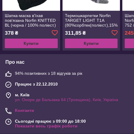
Шапка-маска в'їхав
Термошкарпетки Norfin
Шапк
пов'язана Norfin KNITTED
TARGET LIGHT T1A
Norf
BL (чорна / 100% поліест.)
(80%сорбтек(поліест.),15%
752 
н. L (303339-L)
нейлон,5% еласт.) н. L
378
311,85
245
₴
₴
(42-44) (303751)
Купити
Купити
Про нас
94% позитивних з 18 відгуків за рік
Працює з 22.12.2010
м. Київ
ул. Оноре де Бальзака 64 (Троещина), Київ, Україна
Контакти
Сьогодні працює з 09:00 до 18:00
Показати весь графік роботи