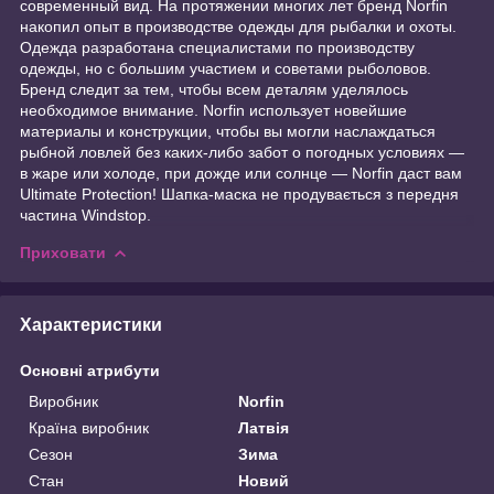
современный вид. На протяжении многих лет бренд Norfin
накопил опыт в производстве одежды для рыбалки и охоты.
Одежда разработана специалистами по производству
одежды, но с большим участием и советами рыболовов.
Бренд следит за тем, чтобы всем деталям уделялось
необходимое внимание. Norfin использует новейшие
материалы и конструкции, чтобы вы могли наслаждаться
рыбной ловлей без каких-либо забот о погодных условиях —
в жаре или холоде, при дожде или солнце — Norfin даст вам
Ultimate Protection! Шапка-маска не продувається з передня
частина Windstop.
Приховати
Характеристики
Основні атрибути
Виробник
Norfin
Країна виробник
Латвія
Сезон
Зима
Стан
Новий