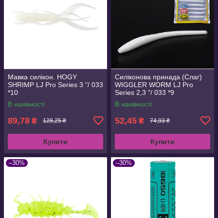
Мавка силікон. HOGY
Силіконова принада (Слаг)
SHRIMP LJ Pro Series 3 "/ 033
WIGGLER WORM LJ Pro
*10
Series 2,3 "/ 033 *9
В наявності
В наявності
89,78
52,45
₴
₴
128,25 ₴
74,93 ₴
Купити
Купити
–30%
–30%