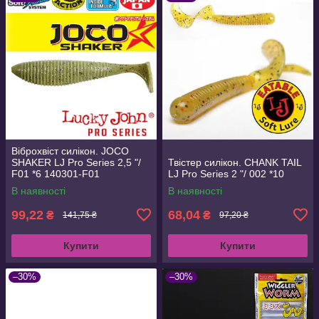
Віброхвіст силікон. JOCO
SHAKER LJ Pro Series 2,5 "/
Твістер силікон. CHANK TAIL
F01 *6 140301-F01
LJ Pro Series 2 "/ 002 *10
В наявності
В наявності
99,22
68,04
₴
₴
141,75 ₴
97,20 ₴
Купити
Купити
–30%
–30%