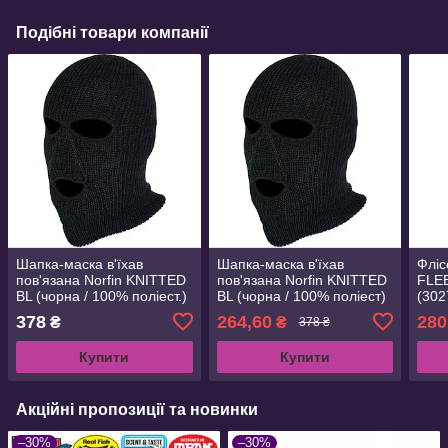
Подібні товари компанії
Шапка-маска в'їхав
Шапка-маска в'їхав
Фліс
пов'язана Norfin KNITTED
пов'язана Norfin KNITTED
FLEE
BL (чорна / 100% поліест.)
BL (чорна / 100% поліест)
(302
н. L (303339-L)
р. XL (303339-XL)
378
264,60
280
₴
₴
378 ₴
Купити
Купити
Акційні пропозиції та новинки
–30%
–30%