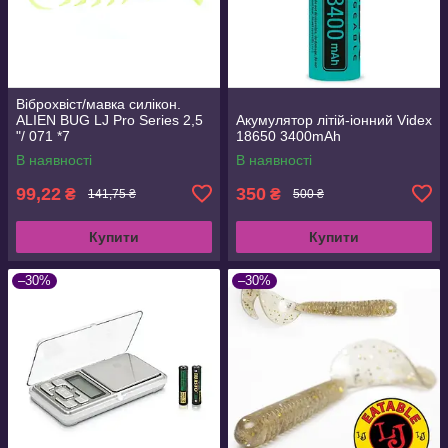
Віброхвіст/мавка силікон.
ALIEN BUG LJ Pro Series 2,5
Акумулятор літій-іонний Videx
"/ 071 *7
18650 3400mAh
В наявності
В наявності
99,22
350
₴
₴
141,75 ₴
500 ₴
Купити
Купити
–30%
–30%