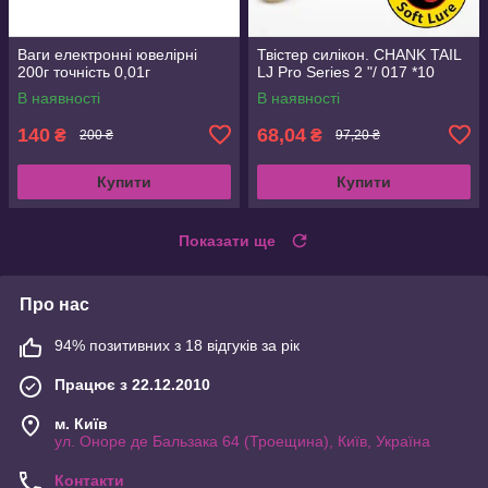
Ваги електронні ювелірні
Твістер силікон. CHANK TAIL
200г точність 0,01г
LJ Pro Series 2 "/ 017 *10
В наявності
В наявності
140
68,04
₴
₴
200 ₴
97,20 ₴
Купити
Купити
Показати ще
Про нас
94% позитивних з 18 відгуків за рік
Працює з 22.12.2010
м. Київ
ул. Оноре де Бальзака 64 (Троещина), Київ, Україна
Контакти