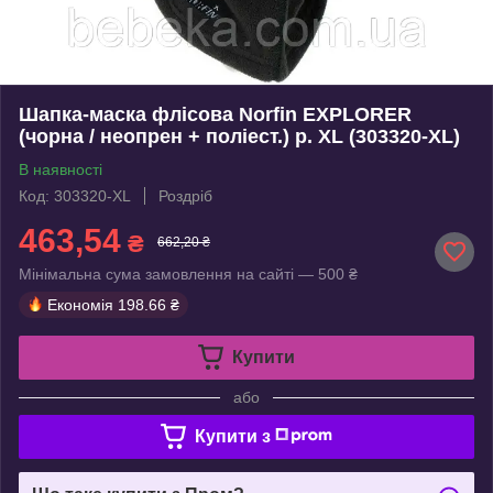
Шапка-маска флісова Norfin EXPLORER
(чорна / неопрен + поліест.) р. XL (303320-XL)
В наявності
Код: 303320-XL
Роздріб
463,54
₴
662,20 ₴
Мінімальна сума замовлення на сайті — 500 ₴
Економія
198.66 ₴
Купити
або
Купити з