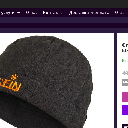
 услуги
О нас
Контакты
Доставка и оплата
Отзыв
Фл
BL
В н
40
Мі