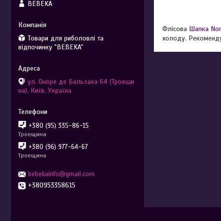
BEBEKA
Флісова
Шапка Nor
Товари для риболовлі та
холоду. Рекоменду
відпочинку "BEBEKA"
ул. Оноре де Бальзака 64 (Троещи
на), Київ, Україна
+380 (95) 335-86-15
Троещина
+380 (96) 977-64-67
Троещина
bebekainfo@gmail.com
+380953358615