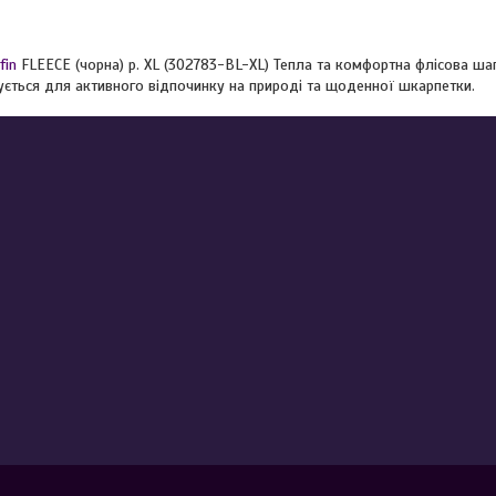
fin
FLEECE (чорна) р. XL (302783-BL-XL) Тепла та комфортна флісова шапк
ється для активного відпочинку на природі та щоденної шкарпетки.