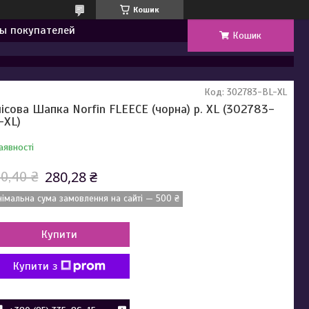
Кошик
ы покупателей
Кошик
Код:
302783-BL-XL
ісова Шапка Norfin FLEECE (чорна) р. XL (302783-
-XL)
аявності
280,28 ₴
0,40 ₴
німальна сума замовлення на сайті — 500 ₴
Купити
Купити з