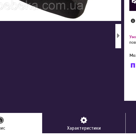
пов
У к
буд
пис
Характеристики